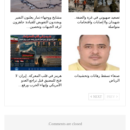
تصعيد صهيوني في غزة والضفة..
مشايخ ووجهاء ذمار يعلنون النفير
شهيدان و8 إصابات واقتحامات
ويجددون التفويض للقيادة: جاهزون
متواصلة
لرفد الجبهات وتحصين…
صنعاء تسقط رهانات وتحشيدات
هرمز في قلب المعركة.. إيران: لا
الرياض
فتح للمضيق قبل تراجع العدو
الأمريكي وإنهاء الحرب ورفع…
NEXT
PREV
Comments are closed.