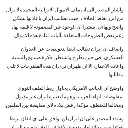
واشار المصدر الى ان ملف الاموال الايرانية المجمدة لا يزال
من ابرز نقاط الخلاف، حيث تطالب ايران باعادتها بشكل
واضح ونهائي، معتبرا ان الوعود غير المضمونة لا قيمة لها،
رغم بعض الطروحات المتعلقة بآليات اعادة هذه الاموال.
واضاف ان ايران تطالب ايضا بتعويضات عن العدوان
العسكري، في حين تطرح واشنطن فكرة صندوق للتنمية
واعادة الاعمار، الا ان طهران ترى ان هذه المقترحات لا تلبي
مطالبها.
واوضح ان الجانب الامريكي يحاول ربط الملف النووي
بمفاوضات انهاء الحرب، وهو ما تعتبره ايران غير مقبول
ومخالفا للمنطق، مؤكدا رفض بلاده لاي مقايضة بين الملفين.
وشدد المصدر على ان ايران لن توافق على اي اتفاق يربط
انهاء الحرب بالتزامات نووية، لافتا في الوقت نفسه الى ان