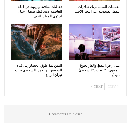
العمليات اليمنية تربك صادرات
فعاليات ثقافية وتربوية في امانة
النفط السعودية عبر البحر الاحمر
العاصمة ومحافظة صنعاء احياء
لذكرى المولد النبوي
على أرضِ النفطِ والغازِ يجوعُ
اليمن يمدّ طوق الحصار إلى قناة
اليمنيون.. “التحرير” السعوديُّ
السويس.. والعمق السعودي تحت
نموذجٌ…
نيران الردع
NEXT
PREV
Comments are closed.