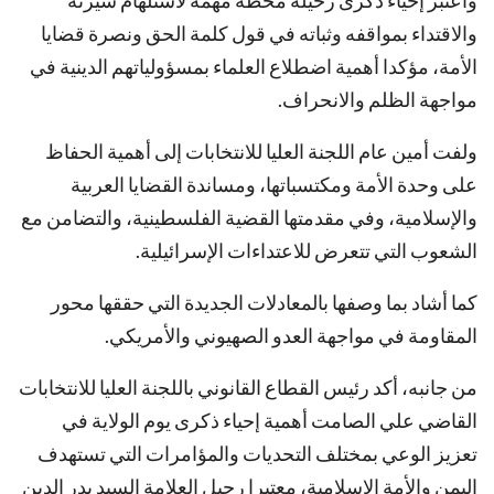
واعتبر إحياء ذكرى رحيله محطة مهمة لاستلهام سيرته
والاقتداء بمواقفه وثباته في قول كلمة الحق ونصرة قضايا
الأمة، مؤكدا أهمية اضطلاع العلماء بمسؤولياتهم الدينية في
مواجهة الظلم والانحراف.
ولفت أمين عام اللجنة العليا للانتخابات إلى أهمية الحفاظ
على وحدة الأمة ومكتسباتها، ومساندة القضايا العربية
والإسلامية، وفي مقدمتها القضية الفلسطينية، والتضامن مع
الشعوب التي تتعرض للاعتداءات الإسرائيلية.
كما أشاد بما وصفها بالمعادلات الجديدة التي حققها محور
المقاومة في مواجهة العدو الصهيوني والأمريكي.
من جانبه، أكد رئيس القطاع القانوني باللجنة العليا للانتخابات
القاضي علي الصامت أهمية إحياء ذكرى يوم الولاية في
تعزيز الوعي بمختلف التحديات والمؤامرات التي تستهدف
اليمن والأمة الإسلامية، معتبرا رحيل العلامة السيد بدر الدين