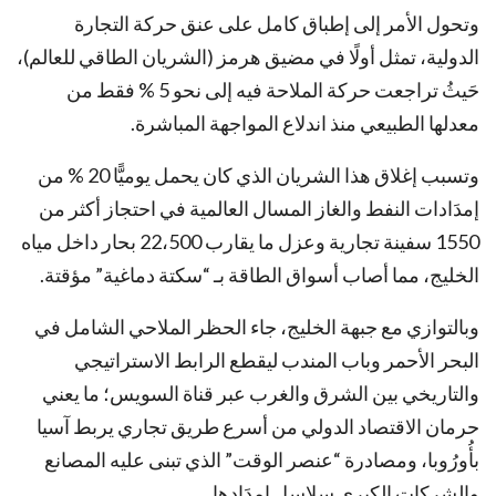
وتحول الأمر إلى إطباق كامل على عنق حركة التجارة
الدولية، تمثل أولًا في مضيق هرمز (الشريان الطاقي للعالم)،
حَيثُ تراجعت حركة الملاحة فيه إلى نحو 5 % فقط من
معدلها الطبيعي منذ اندلاع المواجهة المباشرة.
وتسبب إغلاق هذا الشريان الذي كان يحمل يوميًّا 20 % من
إمدَادات النفط والغاز المسال العالمية في احتجاز أكثر من
1550 سفينة تجارية وعزل ما يقارب 22،500 بحار داخل مياه
الخليج، مما أصاب أسواق الطاقة بـ “سكتة دماغية” مؤقتة.
وبالتوازي مع جبهة الخليج، جاء الحظر الملاحي الشامل في
البحر الأحمر وباب المندب ليقطع الرابط الاستراتيجي
والتاريخي بين الشرق والغرب عبر قناة السويس؛ ما يعني
حرمان الاقتصاد الدولي من أسرع طريق تجاري يربط آسيا
بأُورُوبا، ومصادرة “عنصر الوقت” الذي تبنى عليه المصانع
والشركات الكبرى سلاسل إمدَادها.