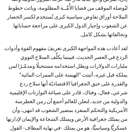
لبُوصلة الموقف من قضايا الأُمَّــة المظلومة، وباتت خطوط
الملاحة أوراق تفاوض سياسية كبرى تُستخدم لكسر الحصار
عن الشعوب وإجبار الدول الكبرى على مراجعة حساباتها
وتحالفاتها بشكل كامل.
لقد أعادت هذه المواجهة الكبرى تعريفَ مفهوم القوة وأدوات
الردع في العصر الحديث، فبينما يكلِّف السلاح النووي
مليارات الدولارات ويظل استخدامه مستحيلًا ومدمّـرًا لمن
يملكه قبل غيره، أثبتت “الهيمنة على الممرات المائية”
والقدرة على خنق الجغرافيا الاقتصاديّة أنها سلاح ردع
شرعي، فعال، وفتاك، قادر على صياغة التوازنات الإقليمية
والدولية من جديد، لتعلن للعالم أجمع أن زمن الغطرسة
الأمريكية والتحكم المنفرد بمصير الشعوب قد انتهى، وأن
من يمتلك جغرافية الأرض ويمتلك الشجاعة والإيمان لإدارتها
عسكريًّا وسياسيًّا، هو من يمتلك -في نهاية المطاف- القول