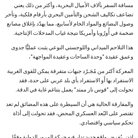
مسافة السفر بآلاف الأميال البحرية، وأكثر من ذلك يعني
تضاعف تكاليف الشحن والتأمين البحري بأرقام فلكية، وتأخر
وصول البضائع والمواد الخام لأسابيع، مما يهدّد بإغلاق مصانع
ضخمة في أُورُوبا وأمريكا نتيجة غياب المدخلات الإنتاجية.
هذا التلاحم الميداني واللوجستي النوعي يثبت عمليًّا جدوى
وعمق عقيدة “وحدة الساحات وعقيدة المواجهة”،
المعركة أكثر من مُجَـرّد جبهات متفرقة يمكن للقوى الغربية
الاستفراد بها أَو الاستفراد بأي بلد عربي على حدة، فقد
تحولت إلى “قوس نار ممتد” يعمل بتناغم غاية في الدقة.
والمفارقة الحالية هي أن السيطرة على هذه المضائق لم تعد
تقتصر على البُعد العسكري المحض، فقد تحولت إلى أدَاة
تحكم سياسي واقتصادي.
إذن.. يُفرض واقع جديد تدار فيه حركة المرور الدولية وفقًا