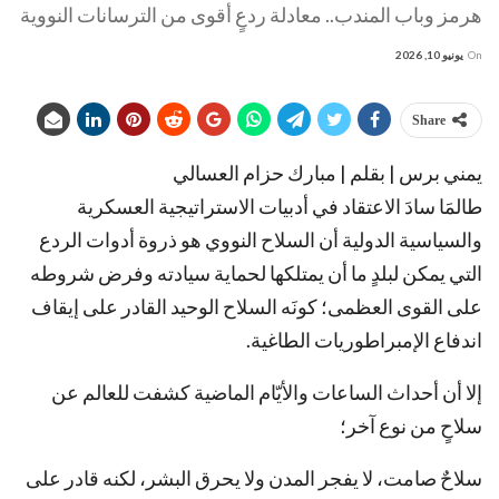
هرمز وباب المندب.. معادلة ردعٍ أقوى من الترسانات النووية
On
يونيو 10, 2026
Share
يمني برس | بقلم | مبارك حزام العسالي
طالمَا سادَ الاعتقاد في أدبيات الاستراتيجية العسكرية
والسياسية الدولية أن السلاح النووي هو ذروة أدوات الردع
التي يمكن لبلدٍ ما أن يمتلكها لحماية سيادته وفرض شروطه
على القوى العظمى؛ كونَه السلاح الوحيد القادر على إيقاف
اندفاع الإمبراطوريات الطاغية.
إلا أن أحداث الساعات والأيّام الماضية كشفت للعالم عن
سلاحٍ من نوع آخر؛
سلاحٌ صامت، لا يفجر المدن ولا يحرق البشر، لكنه قادر على