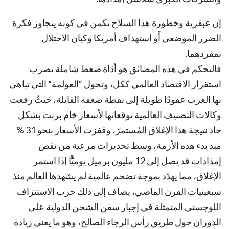
إن عبقرية وخطورة هذا السلاح تكمن في كونه يتجاوز فكرة
الضرر الموضعي أَو استهداف أمريكا وكيان الاحتلال
بمفردهما.
فالتحكم في هذه المضائق هو أدَاة ضغط شاملة تضرب
استقرار الاقتصاد العالمي ككل، وتحول “العولمة” التي تباهى
بها الغرب عقودًا طويلة إلى نقطة ضعفه القاتلة، حَيثُ رفعت
وكالات التصنيف العالمية توقعاتها لأسعار خام برنت بشكل
حاد نتيجة هذا الإغلاق المُستمرّ، وقفزت الأسعار بنحو 31 %
منذ بدء هذه الأزمة، وسط تحذيرات مرعبة من نقص
إمدَادات قد يصل إلى 12 مليون برميل يوميًّا إذَا استمر
الإغلاق، مما يهدّد بموجة تضخم عالمية لم يشهدها العالم منذ
سبعينيات القرن الماضي، يضاف إلى ذلك حرب الاستنزاف
اللوجستي المتمثلة في إجبار سفن الشحن الدولية على
الدوران حول طريق رأس الرجاء الصالح، وهو ما يعني زيادة