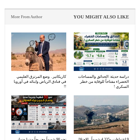
More From Author
YOU MIGHT ALSO LIKE
دراسة حديثة: الحدائق والمساحات
كاريكاتير.. وضع المرتزق العليمي
الخضراء مفتاحاً للوقاية من خطر
في فنادق الرياض وابنائه في أوروبا
السكري !
!!
9 اعتداءات و4,335 شهيداً.. الاحتلال
نحو 90 شهيداً وجريحاً مدنيا ودمار