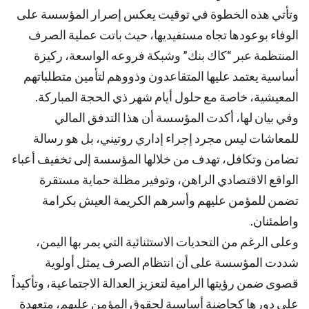
وتأتي هذه الخطوة في توقيت يعكس إصرار المؤسسة على
الوفاء بوعودها تجاه مستفيديها، حيث باتت عملية الصرف
المنتظمة عبر “كاك بنك” وشبكة فروعه الواسعة، ركيزة
أساسية يعتمد عليها المتقاعدون وذووهم لتأمين متطلباتهم
المعيشية، خاصة مع حلول أيام شهر ذي الحجة المباركة.
وفي بيان لها، أكدت المؤسسة أن هذا التدفق المالي
للمعاشات ليس مجرد إجراء إداري روتيني، بل هو رسالة
تضامن وتكافل، تهدف من خلالها المؤسسة إلى تخفيف أعباء
الواقع الاقتصادي الراهن، وتوفير مظلة حماية مستقرة
تضمن للمؤمن عليهم وأسرهم الكريمة العيش بكرامة
واطمئنان.
وعلى الرغم من التحديات الاستثنائية التي يمر بها اليمن،
شددت المؤسسة على أن انتظام الصرف يمثل أولوية
قصوى ضمن رؤيتها الرامية لتعزيز العدالة الاجتماعية، وتأكيداً
على دورها كحاضنة أساسية لحقوق المؤمن عليهم، متعهدة