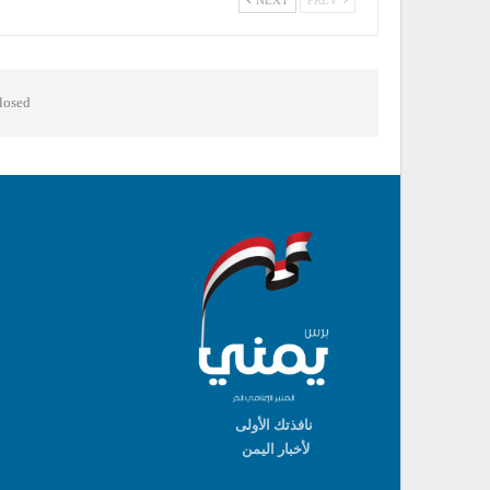
osed.
نافذتك الأولى
لأخبار اليمن