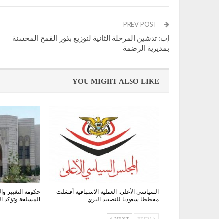
PREV POST
إب: تدشين المرحلة الثانية لتوزيع بذور القمح المحسنة
بمديرية الرضمة
YOU MIGHT ALSO LIKE
السياسي الأعلى: العملية الاستباقية أفشلت
حكومة التغيير وال
مخططا سعوديا للتصعيد البري
المسلحة وتؤكد 
NEXT
PREV