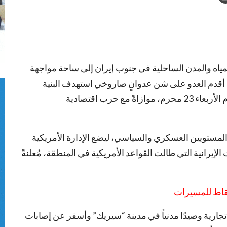
ياه والمدن الساحلية في جنوب إيران إلى ساحة مواجهة
 أقدم العدو على شن عدوانٍ صاروخي استهدف البنية
التحتية والمناطق المدنية في جنوب إيران فجر اليوم الأربعاء 23 محرم، موازاةً مع حرب اقتصادية
ى المستويين العسكري والسياسي، ليضع الإدارة الأمريكية
لإيرانية التي طالت القواعد الأمريكية في المنطقة، مُعلنةً
سقاط للمسيرات
جارية وصيدًا مدنياً في مدينة “سيريك” وأسفر عن إصابات