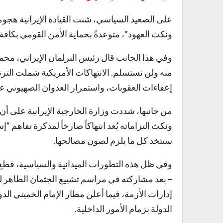
على الصعيد السياسي، شنت القيادة الإيرانية هجوماً 
ونكث العهود”، متوعدةً بحماية الأمن القومي بكافة
وفي هذا الجانب قال رئيس البرلمان الإيراني، محمد ب
منه ولن نستسلم. الانتهاكات الأمريكية شملت التر
إعفاءات العقوبات، واستمرار العدوان الصهيوني على
من جانبها، شددت وزارة الخارجية الإيرانية على أن 
ستتخذ كل ما يلزم لصون مصالحها.
وفي ظل هذه التطورات الميدانية والسياسية، قطع
– بعد مشاركته في مراسم تشييع الجثمان الطاهر لل
إدارات الأزمة، فيما أعلن مطار الإمام الخميني ال
الدولة بزمام الأمور الداخلية.