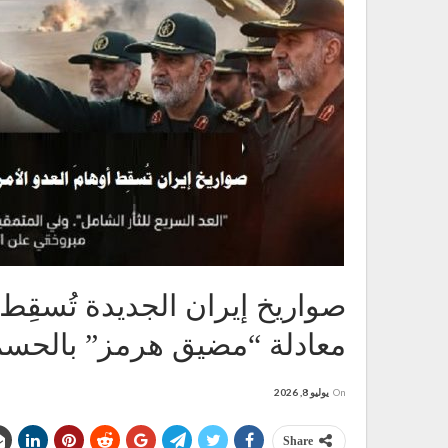
صواريخ إيران الجديدة تُسقِط 
معادلة “مضيق هرمز” بالحس
On
يوليو 8, 2026
Share