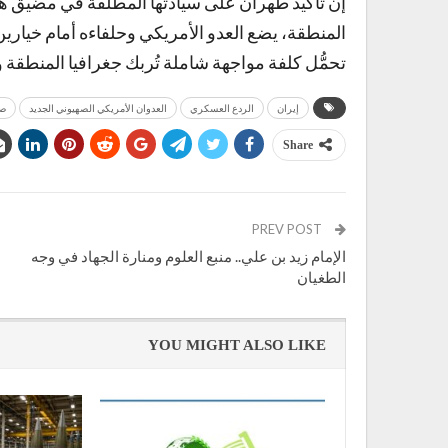
إن تأكيد طهران على سيادتها المطلقة في مضيق ه
المنطقة، يضع العدو الأمريكي وحلفاءه أمام خيارين ل
تحمُّل كلفة مواجهة شاملة تُربك جغرافيا المنطقة و
إيران
الردع العسكري
العدوان الأمريكي الصهيوني الجديد
صو
Share
PREV POST
الإمام زيد بن علي.. منبع العلوم ومنارة الجهاد في وجه
الطغيان
YOU MIGHT ALSO LIKE