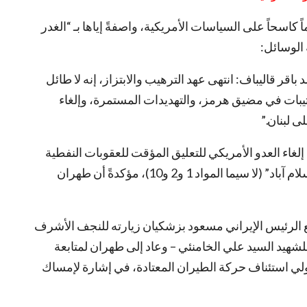
كاسحاً على السياسات الأمريكية، واصفةً إياها بـ “الغدر
 الوسائل:
اقر قاليباف: انتهى عهد الترهيب والابتزاز، إنه لا طائل
تيبات في مضيق هرمز، والتهديدات المستمرة، وإلغاء
 لبنان.”
إلغاء العدو الأمريكي للتعليق المؤقت للعقوبات النفطية
ونكث التزاماته يُعد انتهاكاً صارخاً لمذكرة تفاهم “إسلام آباد” (لا سيما المواد 1 و2 و10)، مؤكدةً أن طهران
 الرئيس الإيراني مسعود بزشكيان زيارته للنجف الأشرف
شهيد السيد علي الخامنئي – وعاد إلى طهران لمتابعة
دولي استئناف حركة الطيران المعتادة، في إشارة لإمساك