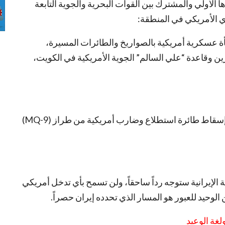
ا الأولي والمشترك بين القوات البحرية والجوية التابعة
ي الأمريكي في المنطقة:
حرس الثورة الإسلامية عن دك 85 منشأة عسكرية أمريكية بالصواريخ والطائرات المسيرة،
وقاعدة “علي السالم” الجوية الأمريكية في الكويت،
وفي السياق تمكنت الدفاعات الجوية الإيرانية من إسقاط طائرة استطلاع وضارب أمريكية من طراز (MQ-9)
حة الإيرانية ستوجه رداً ساحقاً، ولن تسمح بأي تدخل أمريكي
لوحيد للعبور هو المسار الذي تحدده إيران حصراً.
لغة الوعيد