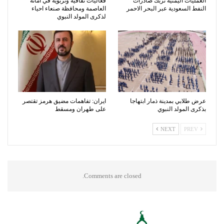
العمليات اليمنية تربك صادرات
فعاليات ثقافية وتربوية في امانة
النفط السعودية عبر البحر الاحمر
العاصمة ومحافظة صنعاء احياء
لذكرى المولد النبوي
عرض طلابي بمدينة ذمار ابتهاجا
ايران: تفاهمات مضيق هرمز تقتصر
بذكرى المولد النبوي
على طهران ومسقط
NEXT
PREV
Comments are closed.