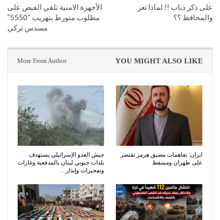
على ذكر ذباب !! لماذا تعز
الأجهزة الامنية تلقي القبض على
والمحافظ ؟؟
مطلوب متورط بتهريب “5550”
مسدس تركي
More From Author
YOU MIGHT ALSO LIKE
ايران: تفاهمات مضيق هرمز تقتصر
جيش العدو الإسرائيلي يستهدف
على طهران ومسقط
بلدات جنوبي لبنان بالمدفعية وغارات
وتفجيرات وإنذار…