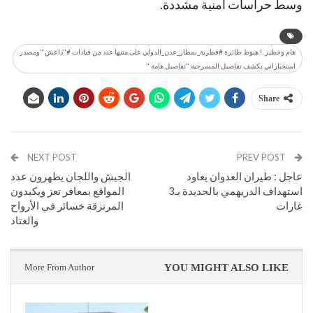
وسط حراسات أمنية مشددة.
هام وخطير..! هبوط طائرة #قطرية_بمطار_عدن_الدولي على متنها عدد من قيادات #"داعش "ومصدر
استخباراتي يكشف تفاصيل المسرحية "تفاصيل هامة "
Share
NEXT POST
PREV POST
عاجل : طيران العدوان يعاود
الجيش واللجان يطهرون عدد
استهداف الدريهمي بالحديدة بـ3
المواقع بمعافر تعز ويكبدون
غارات
المرتزقة خسائر في الأرواح
والعتاد
More From Author
YOU MIGHT ALSO LIKE