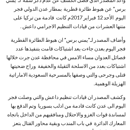
وأكد المصدر الذي فضل الكشف عن عدم ذكر سمه لـ”يمني
برس” عن هبوط طائرة قطرية بمطار عدن الدولي فجر
اليوم الأحد 12 فبراير 2017م كانت قادمة من تركيا على
متنها العشرات من قيادات التنظيم الاجرامي داعش .
وأضاف المصدر لـ”يمني برس” ان هبوط الطائرة القطرية
فجر اليوم بعدن جاءت بعد اشتباكات قامت بتنفيذها عدد
فصائل العدوان مساء الامس في محافظة عدن جرت خلالها
اشتباكات بعدد من الاسلحة الثقيلة والخفيفة وراح ضحيتها
قتلى وجرحى والتي وصفها بالمسرحية السعودية الاماراتية
الهزيلة الوهمية.
وكشف المصدر ان قيادات تنظيم داعش والتي وصلت فجر
اليوم الى عدن كانت قادمة من ادلب بسوريا وتم الدفع بها
لمساندة قوات الغزو والاحتلال ومنافقيهم من الداخل باتجاه
المعارك الدائرة في باب المندب وبقية محاور القتال بتعز