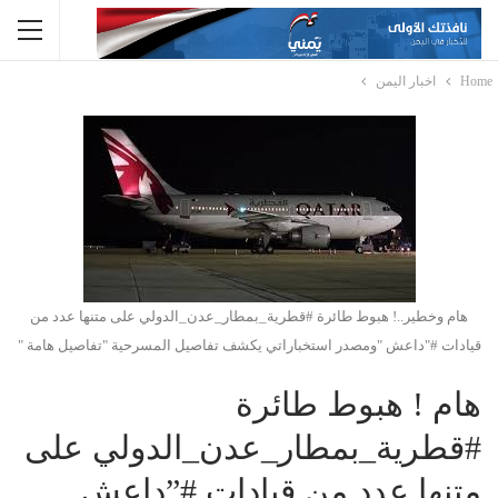
Home
اخبار اليمن
هام وخطير..! هبوط طائرة #قطرية_بمطار_عدن_الدولي على متنها عدد من
قيادات #"داعش "ومصدر استخباراتي يكشف تفاصيل المسرحية "تفاصيل هامة "
هام ! هبوط طائرة
#قطرية_بمطار_عدن_الدولي على
متنها عدد من قيادات #”داعش