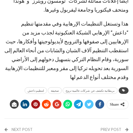
أيضا إعلانات مماثلة لشركات “تومسون رويترز” و”هوندا”
ومتحف فيكتوريا وجامعة ليفربول وغيرها.
هذا وتستغل التنظيمات الإرهابية وفي مقدمتها تنظيم
“داعش” الإرهابي الشبكة العنكبوتية لجذب مزيد من
الإرهابيين إلى صفوفها والترويج لأيديولوجيتها وأفكارها، حيث
استقطب التنظيم آلاف الشبان والشابات من أنحاء العالم إلى
سورية، وقام النظام التركي بتسهيل دخولهم إلى الأراضي
السورية بعد تحويله تركيا إلى مقر ومعبر للتنظيمات الإرهابية
وقدم مختلف أنواع الدعم لها
بريطانية تكشف عن شركات عالمية تروج
صحيفة
لتنظيم داعش
Share
NEXT POST
PREV POST