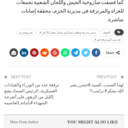
كما قصفت صاروخية الجيش واللجان الشعبية تجمعات
للغزاة والمرتزقة في مديرية الحزم، محققة إصابات
مباشرة.
الجوف
تدمير مدرعة وطقم عسكري يحمل معدل50 في #
تعز ومصرع
عدد من المرتزقة في #
Share
NEXT POST
PREV POST
لهذا السبب.. السيد #حسن_نصر
برفقة عدد من الوزراء والقيادات
الله يشكر# ترامب!!
العسكرية.. الرئيس الصماد يضع
إكليل من الزهور على أضرحة
الشهداء #بأمانة_العاصمة
More From Author
YOU MIGHT ALSO LIKE