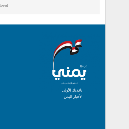
osed.
نافذتك الأولى
لأخبار اليمن