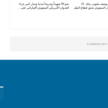
24 مليون مسافر ونصف مليون رحلة.. 10
نحو 90 شهيداً وجريحاً مدنيا ودمار كبير جراء
 السعودي يخنق قطاع النقل
العدوان الأمريكي السعودي الإماراتي على…
Comments are cl