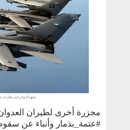
شهداء وجرحى بغارات ه
مجزرة أخرى لطيران العدوا
#عتمة_بذمار وأنباء عن سقوط