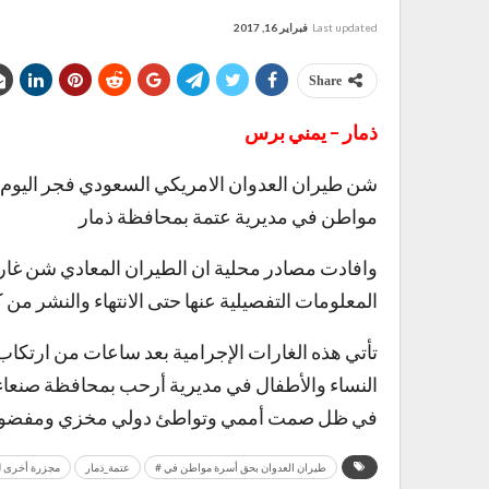
Last updated
فبراير 16, 2017
Share
ذمار – يمني برس
مواطن في مديرية عتمة بمحافظة ذمار
وافادت مصادر محلية ان الطيران المعادي شن غ
المعلومات التفصيلية عنها حتى الانتهاء والنشر من كت
تأتي هذه الغارات الإجرامية بعد ساعات من ارتك
النساء والأطفال في مديرية أرحب بمحافظة صنعا
في ظل صمت أممي وتواطئ دولي مخزي ومفضوح
طيران العدوان بحق أسرة مواطن في #
عتمة_ذمار
مجزرة أخرى 