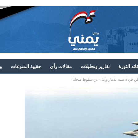
ئد الثورة
تقارير وتحليلات
مقالات رأي
حقيبة المنوعات
و
ن في #عتمة_بذمار وأنباء عن سقوط ضحايا