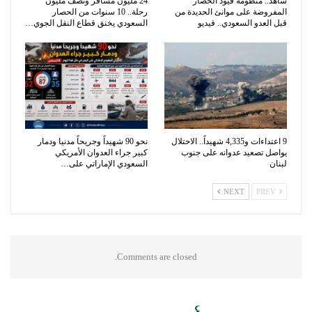
شاهد.. منظومة قيود الحصار
24 مليون مسافر ونصف مليون
المفروضة على موانئ الحديدة من
رحلة.. 10 سنوات من الحصار
قبل العدو السعودي.. فيديو
السعودي يخنق قطاع النقل الجوي…
9 اعتداءات و4,335 شهيداً.. الاحتلال
نحو 90 شهيداً وجريحاً مدنيا ودمار
يواصل تصعيد عدوانه على جنوب
كبير جراء العدوان الأمريكي
لبنان
السعودي الإماراتي على…
NEXT
PREV
Comments are closed.