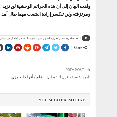
ولفت البيان إلى أن هذه الجرائم الوحشية لن تزيد ال
ومرتزقته ولن تنكسر إرادة الشعب مهما طال أمد 
محافظة ريمة تدين مجزرة العدوان بحق عشرات النساء والأطفال في مجلس
Share
PREV POST
اليمن عصية ياقرن الشيطان .. بقلم / أفراح الحمزي
YOU MIGHT ALSO LIKE