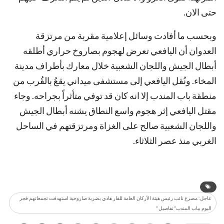
حتى الان.
وبحسب ما أفادت وسائل إعلامية مقربة من مرتزقة
العدوان أن اليافعي تعرض لهجوم بصاروخ حراري أطلقه
أبطال الجيش واللجان الشعبية خلال معارك بأطراف مدينة
المخاء. ونُقل اليافعي إلى مستشفى ميداني يقعُ بالقُرب من
منطقة باب المندب إلا انه كان قد توفي متأثراً بجراحه. وجاء
مقتل اليافعي إثر هجوم واسع النطاق يشنه أبطال الجيش
واللجان الشعبية صالح على الغزاة ومرتزقتهم في الساحل
الغربي منذ عصر الثلاثاء.
عاجل: مصرع نائب رئيس هيئة الأركان العامة للفار هادي بضربة صاروخية استهدفت تجمعاتهم فجر
اليوم بباب المندب"تفاصيل"