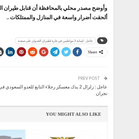
ألحقت أضرار واسعة في المنازل والممتلكات ..
عاجل : إصابة 3 مواطنين في غارة لطيران العدوان على صعدة
Share
PREV POST
عاجل : زلزال 2 يدك معسكر رجلاء التابع للعدو السعودي ف
نجران
YOU MIGHT ALSO LIKE