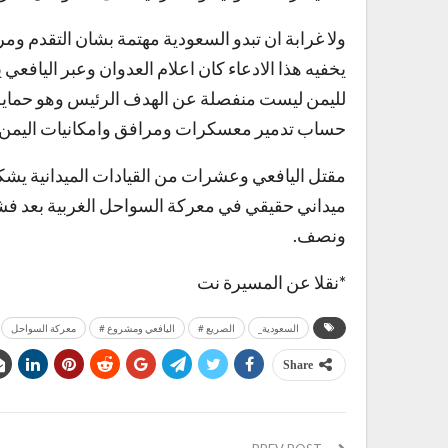
ولا غرابة ان تبدو السعودية مهتمة بشان التقدم ومرا
يخفيه هذا الادعاء كان اعلام العدوان وعبر الياف
لليمن ليست منفصلة عن الهدف الرئيس وهو حماية 
حساب تدمير معسكرات ومرافق وامكانيات اليمن وهو 
مقتل اليافعي وعشرات من القيادات الميدانية يشك
ميداني حقيقي في معركة السواحل الغربية بعد فشل
ونصف.
*نقلا عن المسيرة نت
السعودية_
الصريع #
اليافعي ومشروع #
معركة السواحل
Share