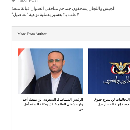
NEXT POST
الجيش واللجان يسحقون جماجم منافقي العدوان قبالة منفذ
#علب بـ#بعسير بعملية نوعية “تفاصيل”
More From Author
 التحالفات لن تنتزع حقوق
الرئيس المشاط لـ السعودية: لن ينفعك أحد
عودية إنهاء الحصار بدل…
ولو حشدتي العالم خلفك وكلفة السلام أقل
من…