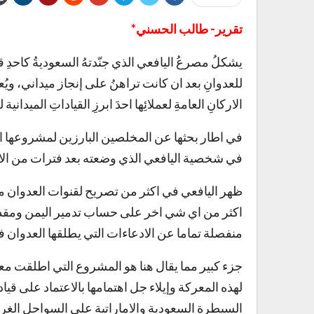
تقرير- طالب الحسني*
يشكلُ مصرعُ اليافعي الذي جنّدتهُ السعوديةُ كاحدِ قيا
للعدوانِ بعد ان كانت تراهنُ على إنجاز ميداني، ويُعتب
الاركانِ العامةِ لعملائِها احدَ ابرزِ القياداتِ الميدانية
في اطار بحثها عن المخلصين البارزين لمشروعها ال
في شخصية اليافعي الذي وضعته بعد فترات من الاخت
ظهر اليافعي في اكثر من تصريح لقنوات العدوان 
اكثر من اي شي اخر على حساب تدمير اليمن ومقد
منفصلة تماما عن الادعاءات التي يطلقها العدوان 
جزء كبير مما يقال هنا هو المشروع التي اطلقت مع
لهذه المعركة وإيلاء جل اهتمامها بالاعتماد على قيادا
السيطرة السعودية والاماراتية على السواحل الغرب