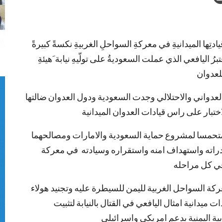
دتِها الميدانيةِ في معركةِ السواحلِ الغربيةِ نكسةً كبيرةً
رُ اليافعي الذي عملت السعوديةُ على تولّيهِ نيابة َهيئةِ
 للعدوان
عدواني والاحتلالي وجدت السعودية ودول العدوان ضالتها
بار على راس قيادات العدوان الميدانية
متحمسا لمشروع حماية السعودية والامارات ومصالحهما
راته واستهداف امنه واستقراره وسيادته في معركة
في كل مراحله
ركة السواحل الغربية لليمن للسيطرة عليه وتجنيد هولاء
ت ميدانية امثال اليافعي في القتال بالنيابة لتثبيت
ية اليمنية بدعم امريكي واسرائيلي