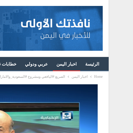
الرئيسة
اخبار اليمن
عربي ودولي
خطابات قا
Home
اخبار اليمن
الصريع #اليافعي ومشروع #السعودية_والامار