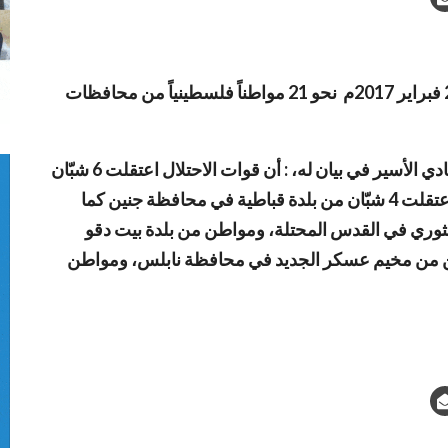
اعتقلت قوات الاحتلال الصهيوني اليوم الخميس 23 فبراير 2017م نحو 21 مواطناً فلسطينياً من محافظات
وبحسب وكالة الأنباء الفلسطينية (وفا) فقد أوضح نادي الأسير في بيان له، : أن قوات الاحتلال اعتقلت 6 شبّان
من بلدة عابود في محافظة رام الله والبيرة.. فيما اعتقلت 4 شبّان من بلدة قباطية في محافظة جنين كما
من محافظة الخليل و3 من حيّ الثوري في القدس المحتلة، ومواطن من بلدة بيت دقو
ين من مخيم عسكر الجديد في محافظة نابلس، ومواطن