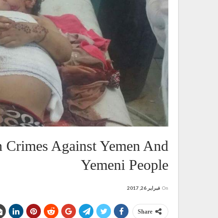
n Crimes Against Yemen And
Yemeni People
On
فبراير 26, 2017
Share