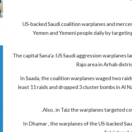
US-backed Saudi coalition warplanes and mercen
Yemen and Yemeni people daily by targeting 
The capital Sana’a :US Saudi aggression warplanes la
Rajo area in Arhab distri
In Saada, the coalition warplanes waged two raids 
least 11 raids and dropped 3 cluster bombs in Al Na
Also , in Taiz the warplanes targeted co
In Dhamar , the warplanes of the US-backed Saud