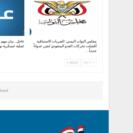
مجلس النواب اليمني: الضربات الاستباقية
عاجل.. بيان مهم 
أفشلت تحركات العدو السعودي لشن عدواناً
عملية عسكرية نو
جديداً…
NEXT
PREV
osed.