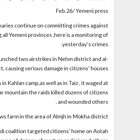
Feb.26/ Yemeni press
aries continue on committing crimes against
all Yemeni provinces ,here is a monitoring of
yesterday’s crimes.
unched two airstrikes in Nehm district and al-
ct, causing serious damage in citizens’ houses
in Kahlan camp,as well as in Taiz , it waged at
r mountain the raids killed dozens of citizens
and wounded others .
ws farm in the area of Almjh in Mokha district.
i coalition targeted citizens’ home on Aotah