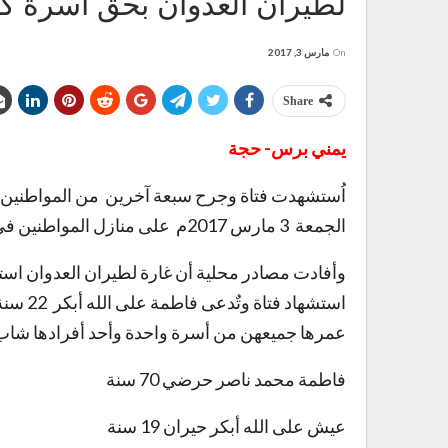
لطيران العدوان بحق أسرة كا
On
مارس 3, 2017
Share
يمني برس- حجة
اُستشهدت فتاة وجرح سبعة آخرين من المواطنين جر
الجمعة 3 مارس 2017م على منازل المواطنين في منطقة حيران بمحافظة حجة.
وأفادت مصادر محلية أن غارة لطيران العدوان ا
عمرها جميعهن من أسرة واحدة وأحد أفرادها شاب في 19 من عمره ، وأسمائهم كا
فاطمة محمد ناصر حرضي 70 سنة
عيش على الله أبكر حيران 19 سنة