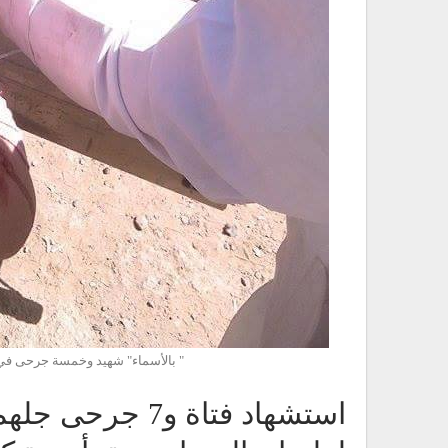
" بالأسماء" شهيد وخمسة جرحى في 
استشهاد فتاة و7