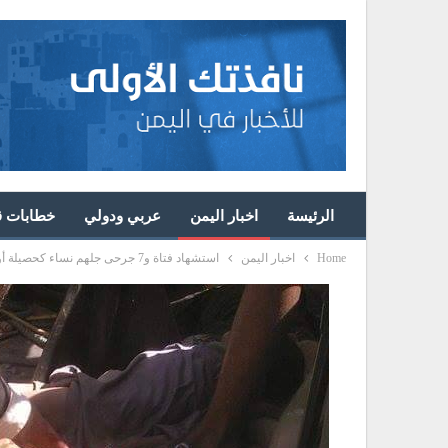
الرئيسة
اخبار اليمن
عربي ودولي
خطابات قا
Home
اخبار اليمن
استشهاد فتاة و7 جرحى جلهم نساء كحصيلة أولية في جريمة لطيران العدوان بحق أسرة كاملة بحجة”الأسماء”