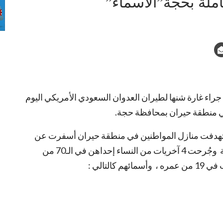
ملة بحجة”الأسماء”
اء غارة شنها لطيران العدوان السعودي الأمريكي اليوم
ستهدفت منازل المواطنين في منطقة حيران أسفرت عن
استشهاد فتاة وتٌدعى فاطمة على الله أبكر 22 سنة وجُرحت 4 آخريات من النساء إحداهن في الـ70 من
لتالي :