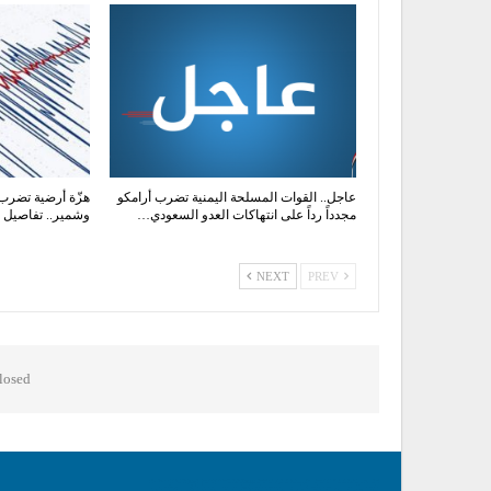
عاجل.. القوات المسلحة اليمنية تضرب أرامكو
هزّة أرضية تضرب
مجدداً رداً على انتهاكات العدو السعودي…
وشمير.. تفاصيل 
NEXT
PREV
osed.