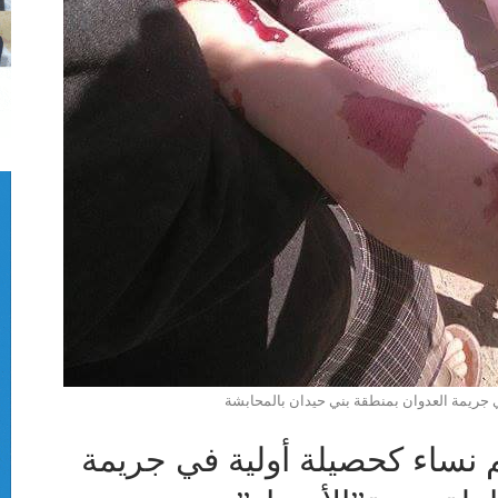
جريمة العدوان بمنطقة بني حيدان بالمحابشة
 جرحى جلهم نساء كحصيلة أولية في جريمة