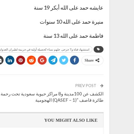
عايشه حمد على الله أبكر 19 سنة
منيرة حمد على الله 10 سنوات
فاطمة حمد على الله 13 سنة
استشهاد فتاة و7 جرحى جلهم نساء كحصيلة أولية في جريمة لطيران العدوان بحق أسرة كاملة بحجة"الأسماء"
Share
PREV POST
الكشف عن 100مدينة و8 مراكز حيوية سعودية تحت رحمة
طائرة قاصف “(QASEF – 1) الهجومية
YOU MIGHT ALSO LIKE