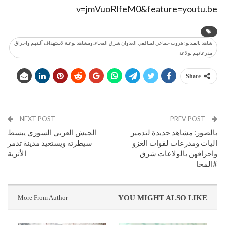
v=jmVuoRlfeM0&feature=youtu.be
شاهد بالفيديو: هروب جماعي لمنافقي العدوان شرق المخاء..ومشاهد نوعية لاستهداف آليتهم واحراق
مدرعاتهم بولاعة
Share
NEXT POST
PREV POST
بالصور: مشاهد جديدة لتدمير
الجيش العربي السوري يبسط
اليات ومدرعات لقوات الغزو
سيطرته ويستعيد مدينة تدمر
واحراقهن بالولاعات شرق
الأثرية
#المخا
More From Author
YOU MIGHT ALSO LIKE