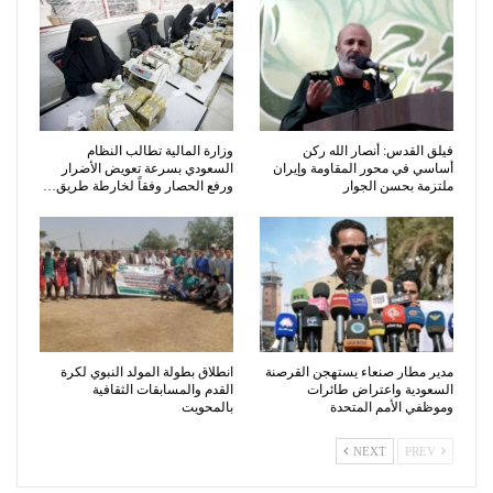
فيلق القدس: أنصار الله ركن
وزارة المالية تطالب النظام
أساسي في محور المقاومة وإيران
السعودي بسرعة تعويض الأضرار
ملتزمة بحسن الجوار
ورفع الحصار وفقاً لخارطة طريق…
مدير مطار صنعاء يستهجن القرصنة
انطلاق بطولة المولد النبوي لكرة
السعودية واعتراض طائرات
القدم والمسابقات الثقافية
وموظفي الأمم المتحدة
بالمحويت
NEXT
PREV