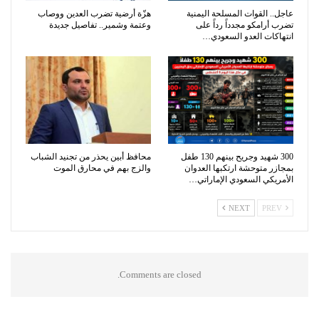
عاجل.. القوات المسلحة اليمنية
هزّة أرضية تضرب العدين ووصاب
تضرب أرامكو مجدداً رداً على
وعتمة وشمير.. تفاصيل جديدة
انتهاكات العدو السعودي…
300 شهيد وجريح بينهم 130 طفل
محافظ أبين يحذر من تجنيد الشباب
بمجازر متوحشة ارتكبها العدوان
والزج بهم في محارق الموت
الأمريكي السعودي الإماراتي…
NEXT
PREV
Comments are closed.