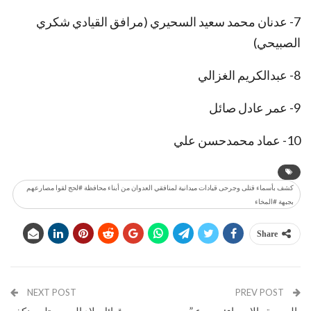
7- عدنان محمد سعيد السحيري (مرافق القيادي شكري
الصبيحي)
8- عبدالكريم الغزالي
9- عمر عادل صائل
10- عماد محمدحسن علي
كشف بأسماء قتلى وجرحى قيادات ميدانية لمنافقي العدوان من أبناء محافظة #لحج لقوا مصارعهم
بجبهة #المخاء
Share
NEXT POST
PREV POST
بالصورة والاسماء: مصرع ”
قبائل بلاد الروس تلبي نكف