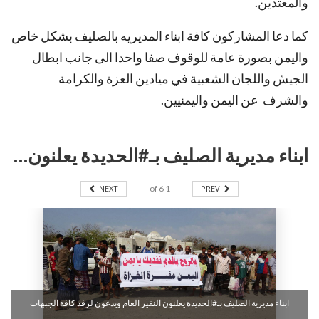
والمعتدين.
كما دعا المشاركون كافة ابناء المديريه بالصليف بشكل خاص
واليمن بصورة عامة للوقوف صفا واحدا الى جانب ابطال
الجيش واللجان الشعبية في ميادين العزة والكرامة
والشرف عن اليمن واليمنيين.
ابناء مديرية الصليف بـ#الحديدة يعلنون النفير العام ويدعون لرفد كافة الجبهات بالرجال والسلاح
NEXT
6
of
1
PREV
ابناء مديرية الصليف بـ#الحديدة يعلنون النفير العام ويدعون لرفد كافة الجبهات