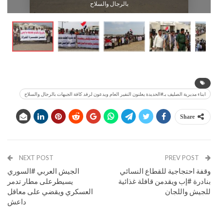
بالرجال والسلاح
ابناء مديرية الصليف بـ#الحديدة يعلنون النفير العام ويدعون لرفد كافة الجبهات بالرجال والسلاح
Share
NEXT POST
PREV POST
وقفة احتجاجية للقطاع النسائي
الجیش العربي #السوري
بنادرة #إب ويقدمن قافلة غذائية
يسيطرعلى مطار تدمر
للجيش واللجان
العسكري ويقضي على معاقل
داعش