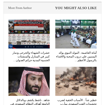
More From Author
YOU MIGHT ALSO LIKE
أمانة العاصمة.. المولد النبوي يوحّد
عشرات الشهداء والجرحى ودمار
اليمنيين على دروب المحبة والاقتداء
كبير في المنازل والمنشئات
بالرسول الأعظم…
الخدمية المدنية جرائم العدوان…
خطير جداً .. الأسباب الخفية لضرب
شاهد.. ناشط يكشف وبالدلائل
تحشيدات العدو السعودي بمأرب
الدامغة أهداف النظام السعودي في