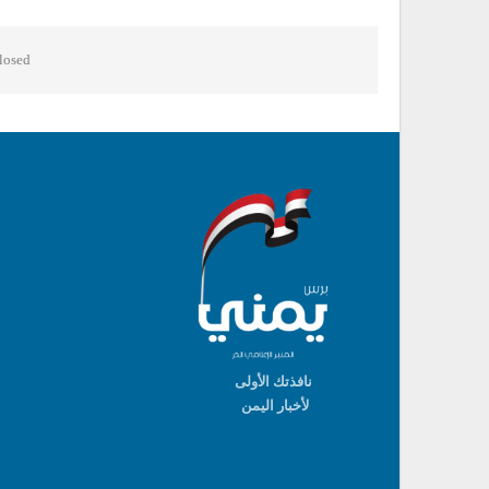
osed.
نافذتك الأولى
لأخبار اليمن