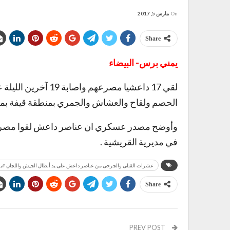
On
مارس 5, 2017
Share
يمني برس- البيضاء
لقي 17 داعشيا مصرعه
الحصم ولقاح والعشاش والجمري بمنطقة قيفة بمدي
وأوضح مصدر عسكري ان عناصر داعش لقوا مصرعهم
في مديرية القريشية .
عشرات القتلى والجرحى من عناصر داعش على يد أبطال الجيش واللجان #با
Share
PREV POST