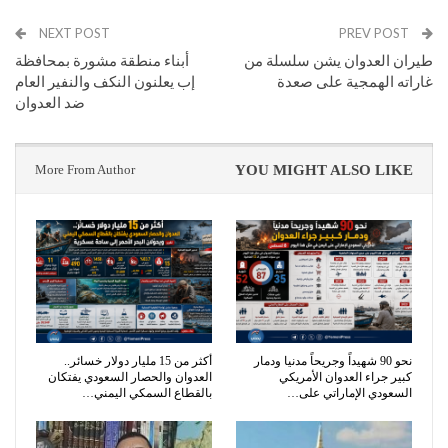
NEXT POST
PREV POST
طيران العدوان يشن سلسلة من
أبناء منطقة مشورة بمحافظة
غاراته الهمجية على صعدة
إب يعلنون النكف والنفير العام
ضد العدوان
More From Author
YOU MIGHT ALSO LIKE
نحو 90 شهيداً وجريحاً مدنيا ودمار
أكثر من 15 مليار دولار خسائر..
كبير جراء العدوان الأمريكي
العدوان والحصار السعودي يفتكان
السعودي الإماراتي على…
بالقطاع السمكي اليمني…