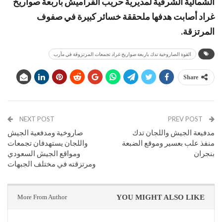
الشمالية الشرقية لمديرية حريب القراميش باربعة صواريخ
غراد أصابت هدفها ملحققة خسائر كبيرة في صفوف
المرتزقة.
القوة الصاروخية تدك باربعة صواريخ غراد تجمعات المرتزوقة في مأرب
Share
NEXT POST
PREV POST
مدفيعة الجيش واللجان تدك
صاروخية ومدفعية الجيش
منفذ علب بعسير وموقع الضبعة
واللجان يستهدفان تجمعات
بنجران
ومواقع الجيش السعودي
ومرتزقته في مختلف الجبهات
More From Author
YOU MIGHT ALSO LIKE