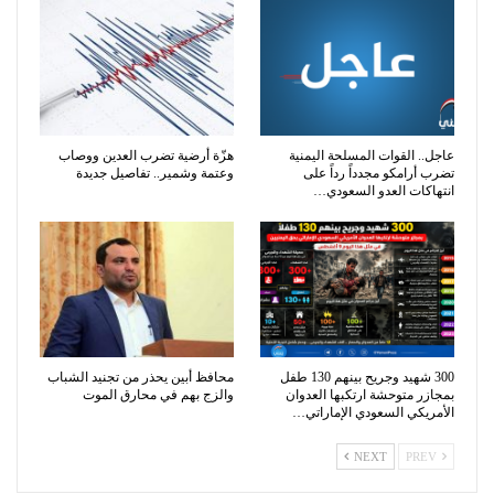
عاجل.. القوات المسلحة اليمنية
هزّة أرضية تضرب العدين ووصاب
تضرب أرامكو مجدداً رداً على
وعتمة وشمير.. تفاصيل جديدة
انتهاكات العدو السعودي…
300 شهيد وجريح بينهم 130 طفل
محافظ أبين يحذر من تجنيد الشباب
بمجازر متوحشة ارتكبها العدوان
والزج بهم في محارق الموت
الأمريكي السعودي الإماراتي…
NEXT
PREV