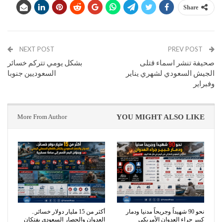
Share
NEXT POST
PREV POST
صحيفة تنشر اسماء قتلى
بشكل يومي تتركم خسائر
الجيش السعودي لشهري يناير
السعوديين جنوبا
وفبراير
More From Author
YOU MIGHT ALSO LIKE
نحو 90 شهيداً وجريحاً مدنيا ودمار
أكثر من 15 مليار دولار خسائر..
كبير جراء العدوان الأمريكي
العدوان والحصار السعودي يفتكان