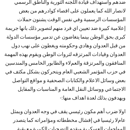
ضدهم واستهداف قيادة اللجنه الثورية والناطق الرسمي
لانصار الله كما يعملون على اقصاء كوادرهم من بعض
المؤسسات الرسمية وفي نفس الوقت يشنون حملات
إعلامية كبيرة ضد تعيين اي فرد منهم لتصوير ذلك بانها جريمة
كبرى بحق الوطن بينما يتغاضون عن تدمير مؤسسات الدولة
من قبل العدوان وهادي وحكومته ويغطون على نهب دول
العدوان وقيادات المرتزقه لثروات الوطن ويقوم بهذه المهمة
المنافقون والمرتزقة والعمﻻء والطابور الخامس والمندسين
في حزب المؤتمر الشعبي العام ويتحركون بشكل مكثف في
بعض وسائل اﻻعلام والكتابات الصحفية و مواقع التواصل
اﻻجتماعي ووسائل النقل العامة و المناسبات والمقايل
ويهدفون بذلك لعدة اهداف منها:-
اوﻻ ضرب أهم مكون رئيسي يقف في وجه العدوان ويمثل
عامﻻ رئيسيا في إفشال مخططاته ومؤامراته كما يتصدر
المواجهات العسكرية ويقدم التضحيات الكبيرة مع بقية