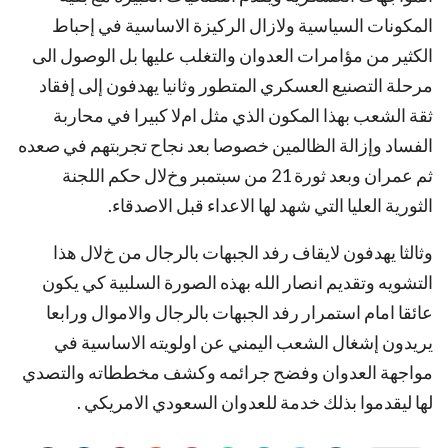
المكونات السياسية وﻻزال الركيزة اﻻساسية في إحباط
الكثير من مؤامرات العدوان والتغلب عليها بل الوصول الى
مرحلة التصنيع العسكري المتطور وثانيا يهدفون إلى إفقاد
ثقة الشعب بهذا المكون الذي مثل امﻻ كبيرا في محاربة
الفساد وإزالة الظالمين خصوصا بعد نجاح تجربتهم في صعده
ثم عمران وبعد ثورة 21 من سبتمبر وخﻻل حكم اللجنة
الثورية العليا التي شهد لها اﻻعداء قبل اﻻصدقاء.
وثالثا يهدفون ﻻيقاف رفد الجبهات بالرجال من خﻻل هذا
التشويه وتقديم انصار الله بهذه الصورة السلبية كي يكون
عائقا امام استمرار رفد الجبهات بالرجال واﻻموال ورابعا
يريدون إشغال الشعب اليمني عن اولويته اﻻساسية في
مواجهة العدوان وفضح جرائمه وكشف مخططاته والتصدي
لها ليقدموا بذلك خدمة للعدوان السعودي اﻻمريكي .