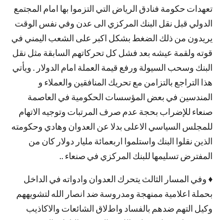
تعهدات حكومة فنادق الرياض التي التزموا بها امام المجتمع
الدولي قبل نقل البنك المركزي الى عدن وفي نفس الوقت
يريدون من ذلك الضغط بشكل اكبر على الشعب اليمني في
قوته ولقمة عيشه بعد فشل كل تحركاتهم السابقة مثل نقل
البنك وسحب السيولة ورفع قيمة العملة امام الدوﻻر . ويأتي
هذا التراجع بالتزامن مع تحريك المنافقين والعملاء و
المندسين في بعض المؤسسات الحكومية في العاصمة
صنعاء للإضراب بحجة عدم صرف المرتبات وتوجيه اﻻتهام
للمجلس السياسي اﻻعلى بدﻻ عن العدوان وهادي وحكومته
الذين نقلوا البنك واستلموا اربعمائة مليار دوﻻر كان من
المفترض تسليمها للبنك المركزي في صنعاء ..
♦ وفي المسار الثالث يتحرك العدوان وادواته في الداخل
بحملة اعلامية ممنهجة ومدروسة ضد انصار الله لتشويههم
وكيل التهم ضدهم بالفساد واطﻻق الشائعات واﻻكاذيب