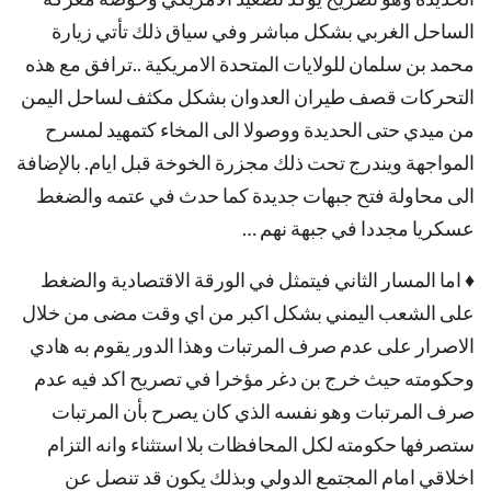
الساحل الغربي بشكل مباشر وفي سياق ذلك تأتي زيارة
محمد بن سلمان للوﻻيات المتحدة اﻻمريكية ..ترافق مع هذه
التحركات قصف طيران العدوان بشكل مكثف لساحل اليمن
من ميدي حتى الحديدة ووصولا الى المخاء كتمهيد لمسرح
المواجهة ويندرج تحت ذلك مجزرة الخوخة قبل ايام. بالإضافة
الى محاولة فتح جبهات جديدة كما حدث في عتمه والضغط
عسكريا مجددا في جبهة نهم …
♦ اما المسار الثاني فيتمثل في الورقة الاقتصادية والضغط
على الشعب اليمني بشكل اكبر من اي وقت مضى من خلال
اﻻصرار على عدم صرف المرتبات وهذا الدور يقوم به هادي
وحكومته حيث خرج بن دغر مؤخرا في تصريح اكد فيه عدم
صرف المرتبات وهو نفسه الذي كان يصرح بأن المرتبات
ستصرفها حكومته لكل المحافظات بلا استثناء وانه التزام
اخلاقي امام المجتمع الدولي وبذلك يكون قد تنصل عن