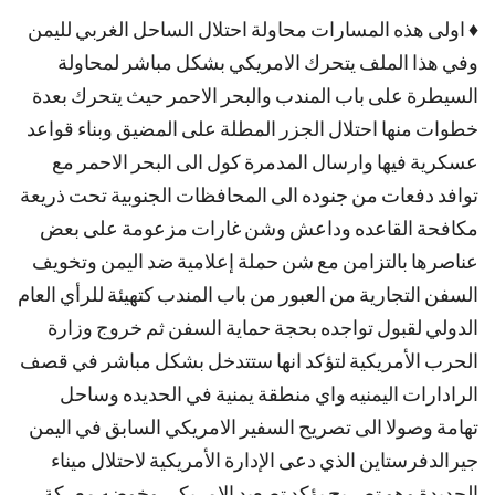
♦ اولى هذه المسارات محاولة احتلال الساحل الغربي لليمن
وفي هذا الملف يتحرك الامريكي بشكل مباشر لمحاولة
السيطرة على باب المندب والبحر الاحمر حيث يتحرك بعدة
خطوات منها احتلال الجزر المطلة على المضيق وبناء قواعد
عسكرية فيها وارسال المدمرة كول الى البحر الاحمر مع
توافد دفعات من جنوده الى المحافظات الجنوبية تحت ذريعة
مكافحة القاعده وداعش وشن غارات مزعومة على بعض
عناصرها بالتزامن مع شن حملة إعلامية ضد اليمن وتخويف
السفن التجارية من العبور من باب المندب كتهيئة للرأي العام
الدولي لقبول تواجده بحجة حماية السفن ثم خروج وزارة
الحرب الأمريكية لتؤكد انها ستتدخل بشكل مباشر في قصف
الرادارات اليمنيه واي منطقة يمنية في الحديده وساحل
تهامة وصولا الى تصريح السفير الامريكي السابق في اليمن
جيرالدفرستاين الذي دعى الإدارة الأمريكية لاحتلال ميناء
الحديدة وهو تصريح يؤكد تصعيد الامريكي وخوضه معركة