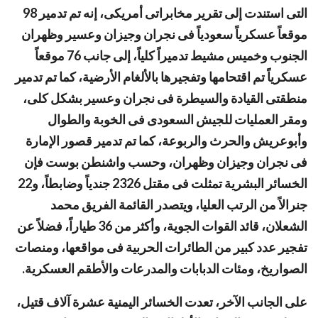
التى استندت إلى تقرير مخابراتى أمريكى، إنه تم تدمير 98
موقعاً عسكرياً سعودياً فى نجران وجيزان وعسير وظهران
الجنوب وخميس مشيط تدميراً كلياً، إلى جانب 76 موقعاً
عسكرياً تم اقتحامها وتفجيرها بالألغام الأرضية، كما تم تدمير
منطقتى القيادة والسيطرة فى نجران وعسير بشكل كلى،
ومقر العمليات للجيش السعودى فى الخوبة والطوال
وأبوعريش والحرث والربوعة، كما تم تدمير قصور الإمارة
فى نجران وجيزان وظهران، وحسب واشنطن بوست فإن
الخسائر البشرية تمثلت فى مقتل 2326 جندياً وضابطاً، و22
جنرالاً من الرتب العليا، ويتصدر القائمة الفريق محمد
الشعلان، قائد القوات الجوية، وأكثر من 36 طياراً، فضلاً عن
تفجير عدد كبير من الطائرات الحربية فى مواقعها، ومنصات
الصواريخ، ومئات الدبابات والمدرعات والأطقم العسكرية.
على الجانب الآخر، تعدت الخسائر اليمنية عشرة آلاف قتيل،