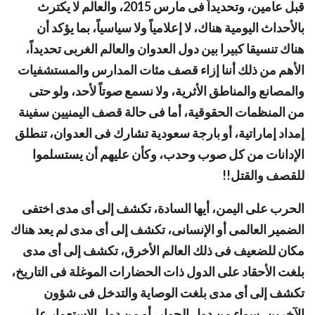
قبل عامين، وتحديداً فى مارس 2015، والعالم لا يكترث
بالأحداث اليومية هناك، لا إعلامياً ولا سياسياً، بما يؤكد أن
هناك تنسيقا كبيرا بين دول العدوان والعالم الغربى تحديداً،
الأهم من ذلك أننا إزاء قصف مئات المدارس والمستشفيات
والمصانع والمناطق الأثرية، ولا نسمع صوتاً لأحد، ولو حتى
من المنظمات الحقوقية، أما فى حالة قصف اليمنيين سفينة
إمداد إماراتية، أو بارجة سعودية تشارك فى العدوان، تنطلق
الإدانات من كل صوب وحدب، وكأن عليهم أن يستسلموا
للقصف والقتل!!
الحرب على اليمن، أيها السادة، تكشف إلى أى مدى اختفى
الضمير العالمى أو الإنسانى، تكشف إلى أى مدى لم يعد هناك
مكان للضعيف فى ذلك العالم الأخرق، تكشف إلى أى مدى
بلغت الأحقاد على الدول ذات الحضارات الموغلة فى التاريخ،
تكشف إلى أى مدى بلغت الوصاية والتدخل فى شؤون
الآخرين، سواء من دول الجوار، أو من دول الاستعمار على