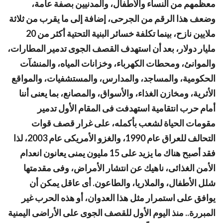
معظمهم من النساء والأطفال، والمدنيين بصفة عامة،
وضعف هذا الرقم من الجرحى، إضافة إلى ما يقرب من ثلاثة
ملايين نازح، بينما تكلفة خسائر البنية التحتية أكثر من 20
مليار دولار، بعد أن استهدف القصف الجوى تدمير المطارات،
والموانئ، ومحطات الكهرباء، وخزانات المياه، والمنشآت
الحكومية، والمساجد، والمدارس، والمستشفيات، والمواقع
الأثرية، ومخازن الغذاء، والأسواق، والمصانع، بما يعنى أننا
أمام حرب انتقامية استهدفت فى المقام الأول تدمير
مقومات الحياة لشعب بأكمله، على غرار قصف قوات
التحالف للعراق عام 1990، والغزو الأمريكى عام 2003، لذا
فقد أصبح هناك ما يزيد على 15 مليون يمنى يعانون انعدام
الأمن الغذائى، ناهيك عن انتشار الأمراض، ﻭفى مقدمتها
شلل الأطفال، والملاريا، والطاعون. أى عاقل يمكن أن
يوافق على استمرار مثل هذا العدوان، أو هذه الحرب غير
المبررة.. منذ اليوم الأول للقصف الجوى على الأراضى اليمنية