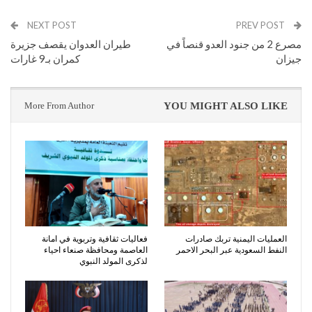
NEXT POST
PREV POST
مصرع 2 من جنود العدو قنصاً في
طيران العدوان يقصف جزيرة
جيزان
كمران بـ9 غارات
More From Author
YOU MIGHT ALSO LIKE
العمليات اليمنية تربك صادرات
فعاليات ثقافية وتربوية في امانة
النفط السعودية عبر البحر الاحمر
العاصمة ومحافظة صنعاء احياء
لذكرى المولد النبوي