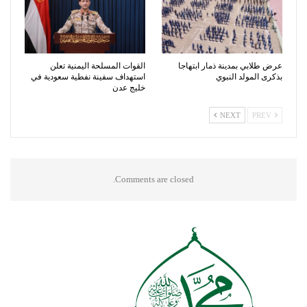
عرض طلابي بمدينة ذمار ابتهاجا
القوات المسلحة اليمنية تعلن
بذكرى المولد النبوي
استهداف سفينة نفطية سعودية في
خليج عدن
NEXT
PREV
Comments are closed.