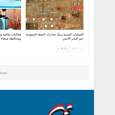
العمليات اليمنية تربك صادرات النفط السعودية
فعاليات ثقافية وت
عبر البحر الاحمر
ومحافظة صنعاء اح
NEXT
PREV
osed.