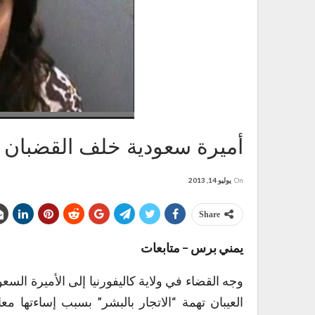
أميرة سعودية خلف القضبان ب
On
يوليو 14, 2013
Share
يمني برس – متابعات
وجه ا
لقضاء في ولاية كاليفورنيا إلى الأميرة الس
العيبان تهمة “الاتجار بالبشر” بسبب إساءتها معا