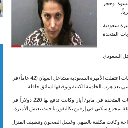
قسوة وحجز
ميرة سعودية
يات المتحدة
هل السعودي
وجاء في بيان الادعاء في مقاطعة أوارنج أن السلطات اعتقلت الأميرة السعودية مشاعل العيبان (42 عاماً) في
ي بعد هرب الخادمة الكينية وتوقيفها لسائق حافلة.
وأضاف البيان أن المتهمة جلبت الكينية إلى الولايات المتحدة في مايو/ أيار وكانت تدفع لها 220 دولاراً في
ة بمجمع سكني في إرفين بكاليفورنيا حيث تعيش الأميرة.
 راحة وكانت مكلفة بالطهي وغسل الصحون وتنظيف المنزل