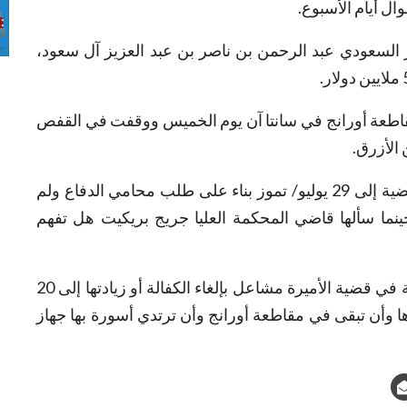
ر السعودي عبد الرحمن بن ناصر بن عبد العزيز آل سعود،
مقاطعة أورانج في سانتا آن يوم الخميس ووقفت في القفص
الأزرق.
وتأجلت جلسة الإجابة على التهم الموجهة في القضية إلى 29 يوليو/ تموز بناء على طلب محامي الدفاع ولم
حينما سألها قاضي المحكمة العليا جريج بريكيت هل تفهم
ورفض القاضي طلب محام عن الضحية المزعومة في قضية الأميرة مشاعل بإلغاء الكفالة أو زيادتها إلى 20
ها وأن تبقى في مقاطعة أورانج وأن ترتدي أسورة بها جهاز