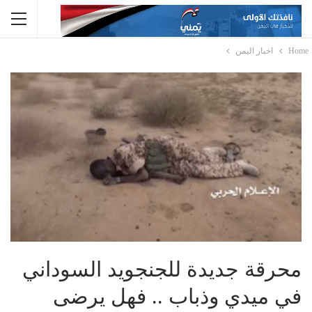
Home
اخبار اليمن
محرقة جديدة للجنجويد السوداني
في ميدي وذباب .. فهل يرضى