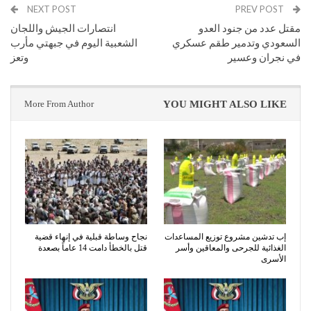
NEXT POST
PREV POST
مقتل عدد من جنود العدو
انتصارات الجيش واللجان
السعودي وتدمير طقم عسكري
الشعبية اليوم في جبهتي مأرب
في نجران وعسير
وتعز
More From Author
YOU MIGHT ALSO LIKE
إب تدشين مشروع توزيع المساعدات
نجاح وساطة قبلية في إنهاء قضية
الغذائية للجرحى والمعاقين وأسر
قتل بالخطأ دامت 14 عاماً بصعدة
الأسرى