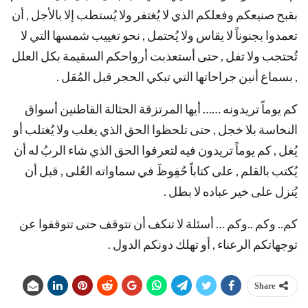
بقبح صنيعكم وفعلكم الذي لا يُغتفر ولا يُستطب إلا بالأجل , أن
تعمدوا بجنوناً لا يقاس ولا يُحتمل , نحو تغييب شمسها التي لا
تُحتجب ولا تفل , حتى أستعذبت أرواحكم السقيمة بكل العلل
, بسماع أنين جراحاتها التي تبكي الحجر قبل المُقل .
كم يوماً تريدونه …… أيها المرتزقة الحثالة القاطنين أسواق
النخاسة بلا خجل , حتى تلحظوا الحق الذي يغلب ولا يُغتلب أو
يُغل , كم يوماً تريدون فيه لتعرفوا الحق الذي شاء الربُ له أن
يُكتب بالقلم , على كتاباً حُفِوظَ في سماواته العُلى , قبل أن
يُنزل على خير عباده لا بطل .
كم.. وكم ..وكم … أسئلة لا تنكف أن تتوقف حتى تتوقفوا عن
توجهاتكم الرعناء , أو تهلك دونكم الدول .
Share