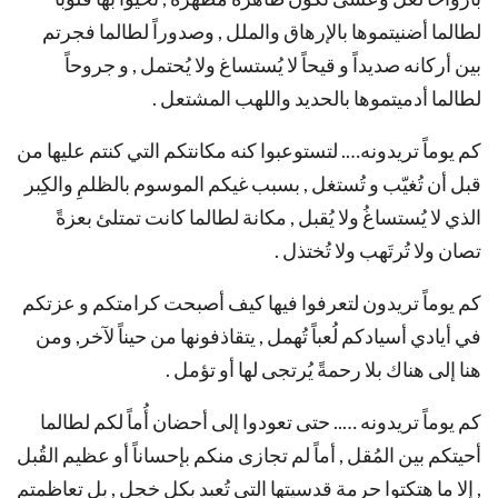
لطالما أضنيتموها بالإرهاق والملل , وصدوراً لطالما فجرتم
بين أركانه صديداً و قيحاً لا يُستساغ ولا يُحتمل , و جروحاً
لطالما أدميتموها بالحديد واللهب المشتعل .
كم يوماً تريدونه…. لتستوعبوا كنه مكانتكم التي كنتم عليها من
قبل أن تُغيّب و تُستغل , بسبب غيكم الموسوم بالظلمِ والكِبر
الذي لا يُستساغُ ولا يُقبل , مكانة لطالما كانت تمتلئ بعزةً
تصان ولا تُرتَهب ولا تُختذل .
كم يوماً تريدون لتعرفوا فيها كيف أصبحت كرامتكم و عزتكم
في أيادي أسيادكم لُعباً تُهمل , يتقاذفونها من حيناً لآخر, ومن
هنا إلى هناك بلا رحمةً يُرتجى لها أو تؤمل .
كم يوماً تريدونه ….. حتى تعودوا إلى أحضان أُماً لكم لطالما
أحيتكم بين المُقل , أماً لم تجازى منكم بإحساناً أو عظيم القُبل
, إلا ما هتكتوا حرمة قدسيتها التي تُعبد بكل خجل , بل تعاظمتم