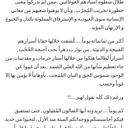
ظلال سطوة أسيادهم الغوغائيين , ممن لم يدركوا معنى
خطورة تجريب المُجرّب , وبأن لا يوهبوا شعبهم من معاني
الإنسانية سوى العبودية و الإسترقاق المملوئة بالذل و الخنوع
و الإرتهان المؤبد .
أكثر من ثمانمائة يوماً …. كُشفت خلالها خفايا أسرارهم
القبيحة و الدنيئة , من توارت دهراً تحت أجنحة الحُجُب ,
أسراراً لطالما هتكوا من خلالها أستار حرمات و مقدسات من
جاء تعظيم شأنها من الله العلي الصمد , بعد أن غيبوا عن
الوجود شموس الحق و البيان المُنتجب , بأوهاماً لا يؤمن بها إلا
غوياً وحسب .
ورغم ذلك كله نقول لهم ….!!
كم يوماً …. تريدونه أيها الضالون المُضِلون , حتى تستفيق
فيكم أحاسيسكم ووجدانكم الميتة منذ الأزل , لتحيوا من جديد
بأرواحاً لعل وعسى تكون طاهرةً مطهرةً , تحيوا بها قلوباً