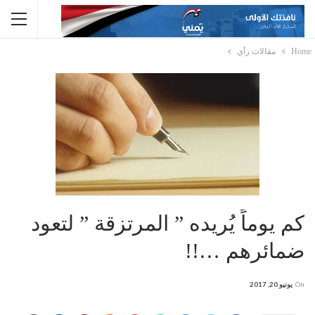
Home
مقالات رأي
كم يوماً يُريده ” المرتزقة ” لتعود
ضمائرهم …!!
On
يونيو 20, 2017