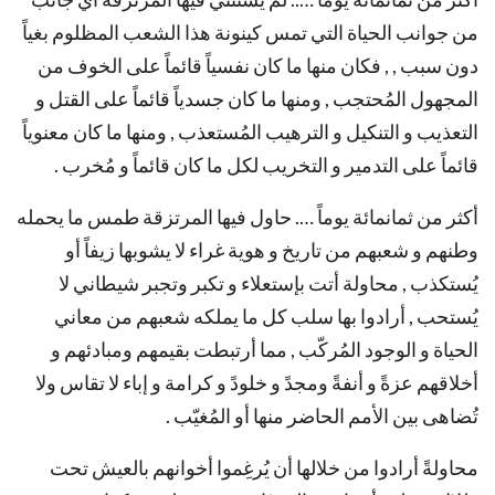
من جوانب الحياة التي تمس كينونة هذا الشعب المظلوم بغياً
دون سبب , , فكان منها ما كان نفسياً قائماً على الخوف من
المجهول المُحتجب , ومنها ما كان جسدياً قائماً على القتل و
التعذيب و التنكيل و الترهيب المُستعذب , ومنها ما كان معنوياً
قائماً على التدمير و التخريب لكل ما كان قائماً و مُخرب .
أكثر من ثمانمائة يوماً …. حاول فيها المرتزقة طمس ما يحمله
وطنهم و شعبهم من تاريخ و هوية غراء لا يشوبها زيفاً أو
يُستكذب , محاولة أتت بإستعلاء و تكبر وتجبر شيطاني لا
يُستحب , أرادوا بها سلب كل ما يملكه شعبهم من معاني
الحياة و الوجود المُركّب , مما أرتبطت بقيمهم ومبادئهم و
أخلاقهم عزةً و أنفةً ومجدً و خلودً و كرامة و إباء لا تقاس ولا
تُضاهى بين الأمم الحاضر منها أو المُغيّب .
محاولةً أرادوا من خلالها أن يُرغِموا أخوانهم بالعيش تحت