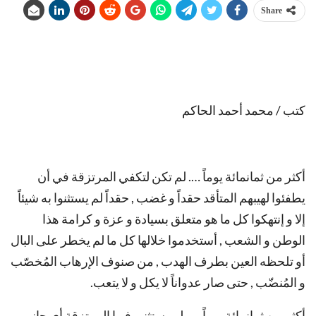
Share
كتب / محمد أحمد الحاكم
أكثر من ثمانمائة يوماً …. لم تكن لتكفي المرتزقة في أن
يطفئوا لهيبهم المتأقد حقداً و غضب , حقداً لم يستثنوا به شيئاً
إلا و إنتهكوا كل ما هو متعلق بسيادة و عزة و كرامة هذا
الوطن و الشعب , أستخدموا خلالها كل ما لم يخطر على البال
أو تلحظه العين بطرف الهدب , من صنوف الإرهاب المُخصّب
و المُنضّب , حتى صار عدواناً لا يكل و لا يتعب.
أكثر من ثمانمائة يوماً ….. لم يستثني فيها المرتزقة أي جانب