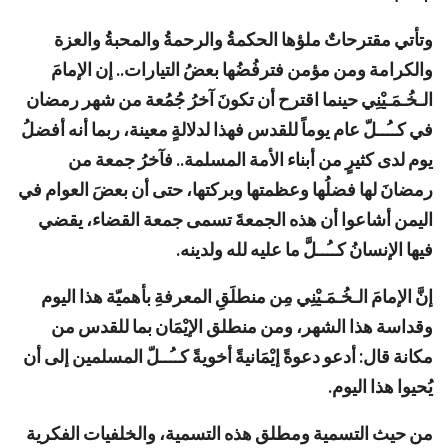
وتأتي مقترحاتٌ ملؤها الحكمةُ والرحمةُ والمحبةُ والعزة
والكرامة ومن مؤمن فترفُضُها بعضُ التيارات.. إن الإمامَ
الـخُـمَـيْنِي حينما اقترح أن تكونَ آخرُ جُمُعة من شهر رمضان
في كــُــلّ عام يوماً للقدس فهذا لدلالةٍ معينة، ربما أنه أفضلُ
يوم لدى كثيرٍ من أبناء الأمة المسلمة.. فآخرُ جمعة من
رمضانَ لها فضلُها وعظمتها وبركتها، حتى أن بعضَ العوام في
اليمن أشاعوا أن هذه الجمعةَ تسمى جمعة القضاء، يقضي
فيها الإنسانُ كــُــلَّ ما عليه لله ولدينه
.
إنَّ الإمامَ الـخُـمَـيْنِي مِن منطلَقِ المعرفةِ بأهميّة هذا اليوم
وقداسة هذا الشهر، ومن منطلق الإيْمَان بما للقدس من
مكانة قال: أدعو دعوةً إيْمَانيةً أخويةً كــُــلّ المسلمين إلى أن
يُحيوا هذا اليوم
.
من حيث التسمية ومطلق هذه التسمية، والخلفيات الفكرية