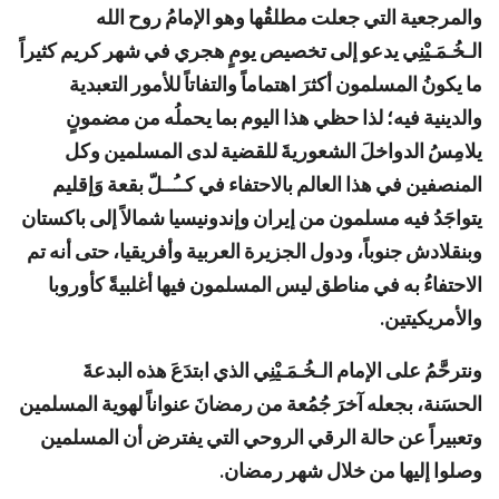
والمرجعية التي جعلت مطلقُها وهو الإمامُ روح الله
الـخُـمَـيْنِي يدعو إلى تخصيص يومٍ هجري في شهر كريم كثيراً
ما يكونُ المسلمون أكثرَ اهتماماً والتفاتاً للأمور التعبدية
والدينية فيه؛ لذا حظي هذا اليوم بما يحملُه من مضمونٍ
يلامِسُ الدواخلَ الشعوريةَ للقضية لدى المسلمين وكل
المنصفين في هذا العالم بالاحتفاء في كــُــلّ بقعة وَإقليم
يتواجَدُ فيه مسلمون من إيران وإندونيسيا شمالاً إلى باكستان
وبنقلادش جنوباً، ودول الجزيرة العربية وأفريقيا، حتى أنه تم
الاحتفاءُ به في مناطق ليس المسلمون فيها أغلبيةً كأوروبا
والأمريكيتين
.
ونترحَّمُ على الإمام الـخُـمَـيْنِي الذي ابتدَعَ هذه البدعةَ
الحسَنة، بجعله آخرَ جُمُعة من رمضانَ عنواناً لهوية المسلمين
وتعبيراً عن حالة الرقي الروحي التي يفترض أن المسلمين
وصلوا إليها من خلال شهر رمضان
.