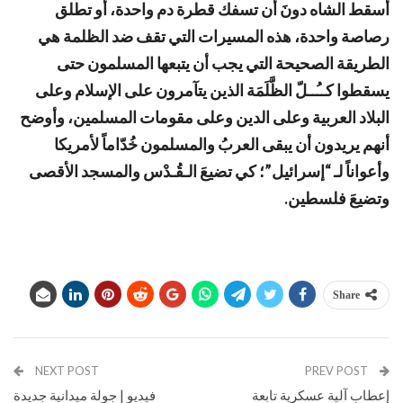
أسقط الشاه دونَ أن تسفك قطرة دم واحدة، أو تطلق
رصاصة واحدة، هذه المسيرات التي تقف ضد الظلمة هي
الطريقة الصحيحة التي يجب أن يتبعها المسلمون حتى
يسقطوا كــُــلّ الظَّلَمَة الذين يتآمرون على الإسلام وعلى
البلاد العربية وعلى الدين وعلى مقومات المسلمين، وأوضح
أنهم يريدون أن يبقى العربُ والمسلمون خُدّاماً لأمريكا
وأعواناً لـ “إسرائيل”؛ كي تضيعَ الـقُـدْس والمسجد الأقصى
وتضيعَ فلسطين
.
Share
NEXT POST
PREV POST
إعطاب آلية عسكرية تابعة
فيديو | جولة ميدانية جديدة