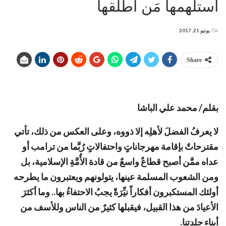
استلهمها مَن أطلقها
On
يونيو 21, 2017
Share
بقلم/ محمد علي الباشا
لا يعرفُ الفضلَ لأهلِه إلا ذووه، وعلى العكس من ذلك، تأتي
مقترحاتٌ بإقامة مهرجاناتٍ واحتفالاتٍ رُبَّما من ترامب أو
عداه ممَّن أصبح قطاعٌ واسعٌ من قادة الأُمَّةِ الإسلامية، بل
ومن الشعوب المسلمة عينها، يتولونهم ويعتبرون ما يطرحه
أولئك المستكبرون أفكاراً نيِّرَةً يجبُ الاحتفاءُ بها.. وما أكثرَ
الأعيادَ من هذا القبيل، فيقبلها كثيرٌ من الناس وللأسف من
أبناء جلدتنا
.