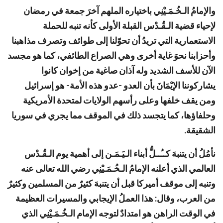
والإمامُ الـخُـمَـيْنِي باختياره الملهم آخرَ جمعة في رمضان
لإحياء قضية الـقُـدْس القبلة الأولى كأنه تنبه للحملة
الاستعمارية التي تريدُ أن تحوّلنا إلى طوائف وتصرف مذاهبنا
وأحزابنا نحوَ غاية أخرى وهي الصراع الطائفي، كما هو مجسد
الآن للأسف الشديد وله آذان صاغية من إخوان كانوا
يشاركوننا الإيْمَانَ بأن العدو -عدو هذه الأمة- هو إسرائيل
ومن يقف خلفها وعلى رأسهم الولايات لمتحدة الأمريكية
وحلفاؤها، كما يتجسد ذلك في الموقف مما يجري في سوريا
الشقيقة
.
نأمُلُ أن يتنبهَ كــُــلُّ أبناء الـيَـمَـن إلى أهمية يوم الـقُـدْس
العالمي الذي أعلنه الإمامُ الـخُـمَـيْنِي رضي الله تعالى عنه
وتنبه إلى موقف أميركا قبل أن يتنبهَ كثيرٌ من المسلمين وكثيرٌ
من العرب، وقال: هذا العملُ الإيجابي والمسيرات العظيمة
في الوقت الراهن هو امتدادٌ لتوجه الإمام الـخُـمَـيْنِي الذي