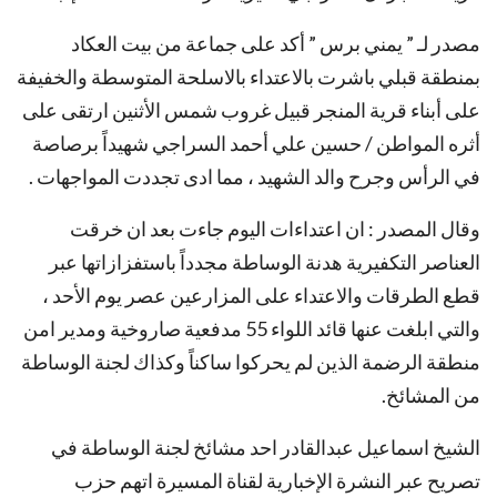
مصدر لـ ” يمني برس ” أكد على جماعة من بيت العكاد
بمنطقة قبلي باشرت بالاعتداء بالاسلحة المتوسطة والخفيفة
على أبناء قرية المنجر قبيل غروب شمس الأثنين ارتقى على
أثره المواطن / حسين علي أحمد السراجي شهيداً برصاصة
في الرأس وجرح والد الشهيد ، مما ادى تجددت المواجهات .
وقال المصدر : ان اعتداءات اليوم جاءت بعد ان خرقت
العناصر التكفيرية هدنة الوساطة مجدداً باستفزازاتها عبر
قطع الطرقات والاعتداء على المزارعين عصر يوم الأحد ،
والتي ابلغت عنها قائد اللواء 55 مدفعية صاروخية ومدير امن
منطقة الرضمة الذين لم يحركوا ساكناً وكذاك لجنة الوساطة
من المشائخ.
الشيخ اسماعيل عبدالقادر احد مشائخ لجنة الوساطة في
تصريح عبر النشرة الإخبارية لقناة المسيرة اتهم حزب