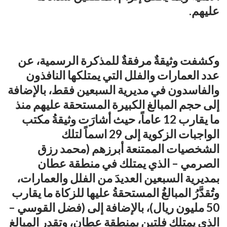
عليهم.
وكشفت وثيقةٌ مرفقةٌ للمذكرة الرسمية، عن
عدد العمارات والفلل التي يمتلكها النافذون
والفاسدون في مديرية السبعين فقط، بالإضافة
إلى حجم المبالغ الكبيرة المستحقة عليهم منذ
ما يقارب 12 عاماً، حيث أشارَت وثيقةُ مكتب
الواجبات الزكوية إلى 29 اسماً لتلك
الشخصيات الممتنعة أبرزهم (محمد رزق
الصرمي – الذي يمتلك في منطقة عطان
بمديرية السبعين العديدَ من الفلل والعمارات،
وتُقدَّرُ المبالغُ المستحقةُ عليها للزكاة ما يقارب
50 مليون ريال)، بالإضافة إلى (فضل القوسي –
الذي يمتلك فلتين بمنطقة عطان، وتقدر المبالغ