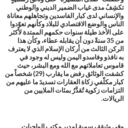
تكشِفُ مدى غياب الضمير الديني والوطني
والإنساني لدى كبار الفاسدين وتجاهلهم معاناة
الناس والوضع الاقتصادي للبلاد وكأنهم تعوّدوا
على الأخذ طيلة سنوات حكمهم الممتدة لأكثر
من 35 سنةً دون أن يقابله عطاء، وكأن هذا
الركن الثالث من أركان الإسلام الذي لا يعترف
به نافذو وفاسدو اليمن وليس له وجود في
قاموس تعاملاتهم مع الله ومع البشر، حيث
كشفت الوثائق رفض ما يقارب (29) شخصاً من
كبار مكلّفي زكاة العقارات تسديدَ ما عليهم من
التزامات زكوية تُقدَّرُ بمئات الملايين من
الريالات.
وفي وثيقة رسمية لمدير مكتب الواجبات