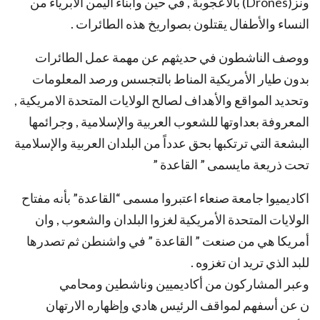
ونز(Drones) بالأعجوبة , في حين وأبناء اليمن الأبرياء من
النساء والأطفال يقتلون بصواريخ هذه الطائرات .
ووصف الناشطون في حديثهم عن مهمة عمل الطائرات
بدون طيار الأمريكية المناط بالتجسس ورصد المعلومات
وتحديد المواقع والأهداف لصالح الولايات المتحدة الامريكية ,
المعروفة بعداوتها للشعوب العربية والإسلامية , وجرائمها
البشعة التي ترتكبها بحق عدداً من البلدان العربية والإسلامية
تحت ذريعة مايسمى ” القاعدة ”
اكاديميوا جامعة صنعاء اعتبروا مسمى “القاعدة” بأنه مفتاح
الولايات المتحدة الأمريكية لغزوا البلدان والشعوب , وان
أمريكا هي من صنعت ” القاعدة ” في واشنطن ثم تصدرها
للبد الذي تريد ان تغزوه .
وعبر المشاركون من أكاديميين وناشطين ومحامي
ن عن أسفهم لمواقف الرئيس هادي وإظهاره الارتهان