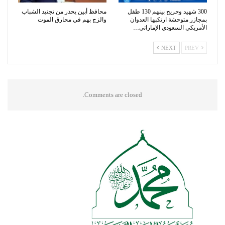
300 شهيد وجريح بينهم 130 طفل
محافظ أبين يحذر من تجنيد الشباب
بمجازر متوحشة ارتكبها العدوان
والزج بهم في محارق الموت
الأمريكي السعودي الإماراتي…
NEXT
PREV
Comments are closed.