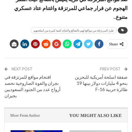
الهجوم عن فرار جماعي للمرتزقة واغتنام عتاد عسكري
متنوع..
طرد المرتزقة من مواقع لهم بالضالع واغتنام كمية كبيرة من اسلحتهم
Share
NEXT POST
PREV POST
صفقة اسلحة أمريكية للبحرين
اقتحام مواقع للمرتزقة في
بنحو 4 مليارات دولار بينها 19
نجران والقوة الصاروخية تحصد
طائرة حربية F-16
أرواح عدد من الجنود السعوديين
بجيزان
More From Author
YOU MIGHT ALSO LIKE