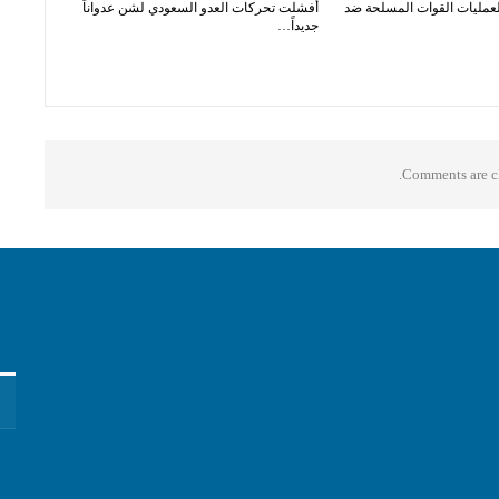
لعمليات القوات المسلحة ضد
أفشلت تحركات العدو السعودي لشن عدواناً
جديداً…
Comments are cl