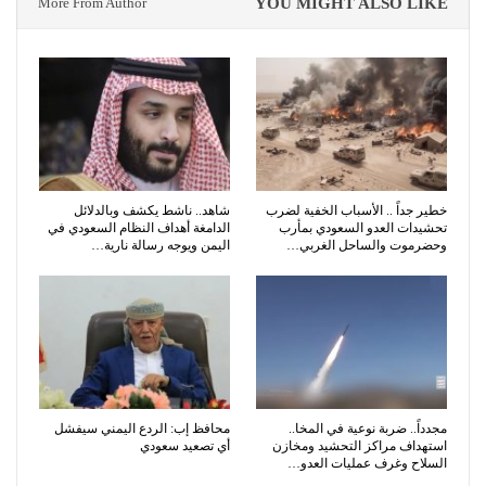
More From Author
YOU MIGHT ALSO LIKE
خطير جداً .. الأسباب الخفية لضرب
شاهد.. ناشط يكشف وبالدلائل
تحشيدات العدو السعودي بمأرب
الدامغة أهداف النظام السعودي في
وحضرموت والساحل الغربي…
اليمن ويوجه رسالة نارية…
مجدداً.. ضربة نوعية في المخا..
محافظ إب: الردع اليمني سيفشل
استهداف مراكز التحشيد ومخازن
أي تصعيد سعودي
السلاح وغرف عمليات العدو…