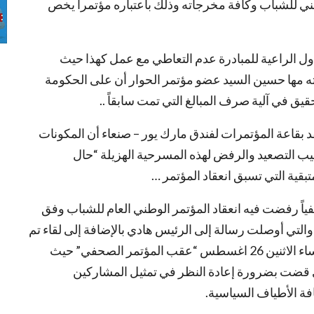
ني للشباب وكافة مخرجاته وذلك باعتباره مؤتمراً يخص
دول الراعية للمبادرة عدم التعاطي مع عمل كهذا حيث
قته مها حسين السيد عضو مؤتمر الحوار أن على الحكومة
يق في آلية صرف المبالغ التي تمت سابقاً ..
د بقاعة المؤتمرات لفندق مارك يور – صنعاء أن المكونات
اليب التصعيد والرفض لهذه المسرحية الهزيلة “حال
تبقية التي تسبق انعقاد المؤتمر …
ياً رفضت فيه انعقاد المؤتمر الوطني العام للشباب وفق
والتي أوصلت رسالة إلى الرئيس هادي بالإضافة إلى لقاء تم
بين ممثلي مؤتمر شباب الجنوب والرئيس هادي مساء الاثنين 26 اغسطس “عقب المؤتمر الصحفي” حيث
قضت بضرورة إعادة النظر في تمثيل المشاركين
فة الأطياف السياسية.