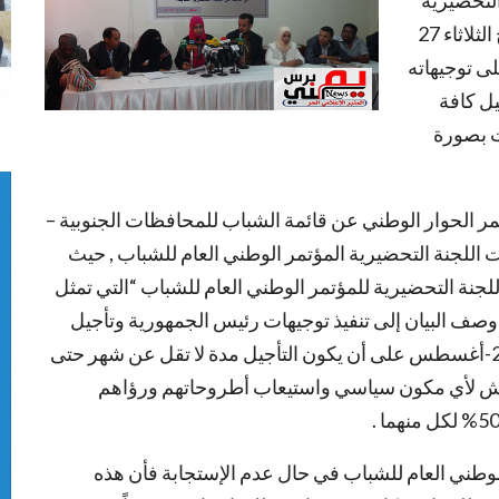
التحضيرية
للمؤتمر العام للشباب مؤتمراً صحفياً مشتركاً صباح الثلاثاء 27
 على توجيهاته
ل كافة
ت بصورة
 الحوار الوطني عن قائمة الشباب للمحافظات الجنوبية –
ت اللجنة التحضيرية المؤتمر الوطني العام للشباب , حيث
نة التحضيرية للمؤتمر الوطني العام للشباب “التي تمثل
 البيان إلى تنفيذ توجيهات رئيس الجمهورية وتأجيل
الجلسة الافتتاحية المزمع عقدها يوم غداً الأربعاء 28-أغسطس على أن يكون التأجيل مدة لا تقل عن شهر حتى
هميش لأي مكون سياسي واستيعاب أطروحاتهم ورؤاهم
الوطني العام للشباب في حال عدم الإستجابة فأن هذه