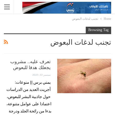
Home
تجنب لدغات البعوض
Browsing Tag
تجنب لدغات البعوض
تعرف عليه.. مشروب
يجعلك هدفا للبعوض
سبتمبر 13, 2025
يمني برس || منوعات:
أجريت العديد من الدراسات
حول جاذبية البشر للبعوض،
اعتمادا على عوامل متنوعة،
بدءا من رائحة الجلد ودرجة