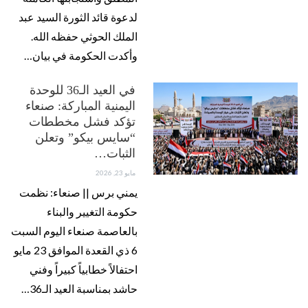
لدعوة قائد الثورة السيد عبد
الملك الحوثي حفظه الله.
وأكدت الحكومة في بيان…
في العيد الـ36 للوحدة
اليمنية المباركة: صنعاء
تؤكد فشل مخططات
“سايس بيكو” وتعلن
الثبات…
مايو 23, 2026
يمني برس || صنعاء: نظمت
حكومة التغيير والبناء
بالعاصمة صنعاء اليوم السبت
6 ذي القعدة الموافق 23 مايو
احتفالاً خطابياً كبيراً وفني
حاشد بمناسبة العيد الـ36…