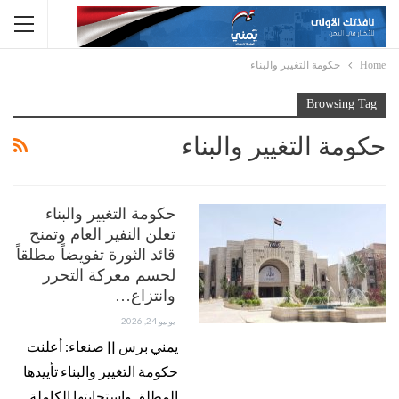
Home
حكومة التغيير والبناء
Browsing Tag
حكومة التغيير والبناء
حكومة التغيير والبناء
تعلن النفير العام وتمنح
قائد الثورة تفويضاً مطلقاً
لحسم معركة التحرر
وانتزاع…
يونيو 24, 2026
يمني برس || صنعاء: أعلنت
حكومة التغيير والبناء تأييدها
المطلق واستجابتها الكاملة