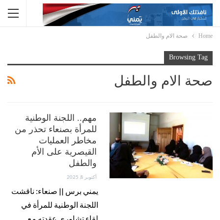
Home
صحة الام والطفل
Browsing Tag
صحة الام والطفل
مهم.. اللجنة الوطنية
للمرأة بصنعاء تحذر من
مخاطر العمليات
القيصرية على الأم
والطفل
أكتوبر 8, 2025
يمني برس || صنعاء: ناقشت
اللجنة الوطنية للمرأة في
لقاء تشاوري عقدته مع