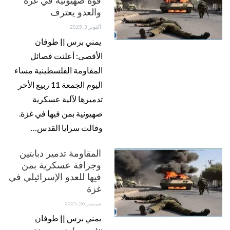
قوة صهيونية في غزة
والعدو يعترف
أكتوبر 3, 2025
يمني برس || طوفان
الأقصى: أعلنت فصائل
المقاومة الفلسطينية مساء
اليوم الجمعة 11 ربيع الأخر
تدميرها لآلية عسكرية
صهيونية بمن فيها في غزة.
وقالت سرايا القدس…
المقاومة تدمير دبابتين
وجرافة عسكرية بمن
فيها للعدو الإسرائيلي في
غزة
سبتمبر 26, 2025
يمني برس || طوفان