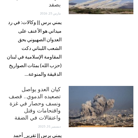
بصفد
مارس 25, 2026
يمني برس || وكالات: في رد
ميداني هو الأعنف على
العدوان الصهيوني بحق
الشعب اللبناني دكت
المقاومة الإسلامية في لبنان
(حزب الله) بمئات الصواريخ
الدقيقة والمنوعة…
كيان العدو يواصل
تصعيده الدموي.. قصف
ونسف وحصار في غزة
واقتحامات وقتل
واعتقالات في الضفة
ديسمبر 31, 2025
يمني برس || تقرير_ أحمد