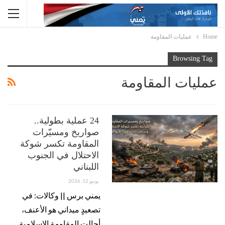
Home
عمليات المقاومة
Browsing Tag
عمليات المقاومة
24 عملية بطولية..
صواريخ ومسيّرات
المقاومة تكسر شوكة
الاحتلال في الجنوب
اللبناني
يونيو 12, 2026
يمني برس || وكالات: في
تصعيدٍ ميداني هو الأعنف،
أحالت المقاومة الإسلامية