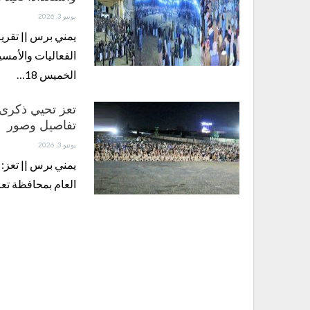
يونيو 3, 2026
يمني برس || تقري
الفعاليات والأمسيا
الخميس 18…
تعز تحيي ذكرى ي
تفاصيل وصور
يونيو 3, 2026
يمني برس || تعز: 
العام بمحافظة تعز