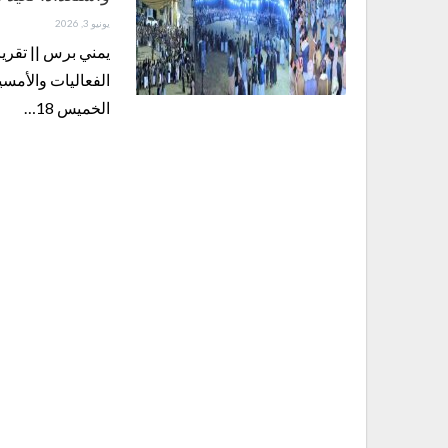
يونيو 3, 2026
يمني برس || تقري
الفعاليات والأمسيا
الخميس 18…